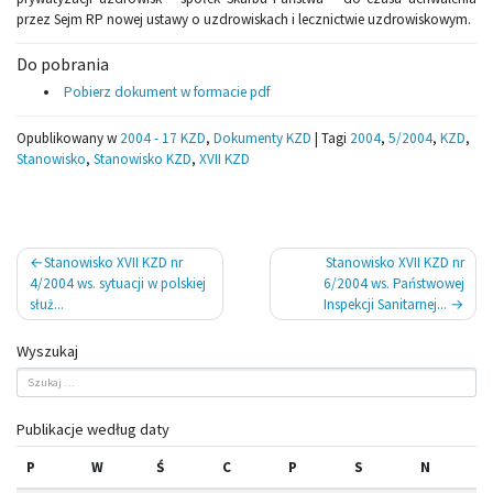
przez Sejm RP nowej ustawy o uzdrowiskach i lecznictwie uzdrowiskowym.
Do pobrania
Pobierz dokument w formacie pdf
Opublikowany w
2004 - 17 KZD
,
Dokumenty KZD
|
Tagi
2004
,
5/2004
,
KZD
,
Stanowisko
,
Stanowisko KZD
,
XVII KZD
Nawigacja
Stanowisko XVII KZD nr
Stanowisko XVII KZD nr
wpisu
4/2004 ws. sytuacji w polskiej
6/2004 ws. Państwowej
służ...
Inspekcji Sanitarnej...
Wyszukaj
Publikacje według daty
P
W
Ś
C
P
S
N