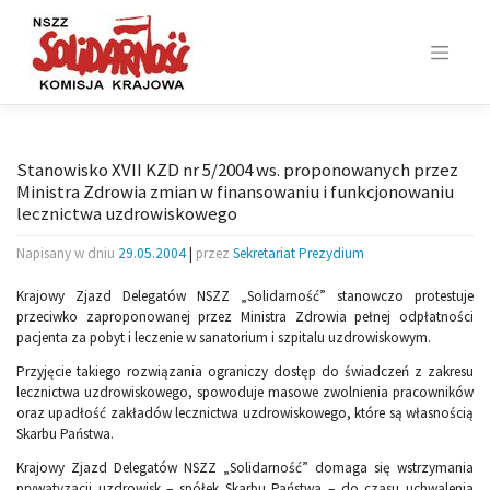
Skip
to
content
Stanowisko XVII KZD nr 5/2004 ws. proponowanych przez
Ministra Zdrowia zmian w finansowaniu i funkcjonowaniu
lecznictwa uzdrowiskowego
Napisany w dniu
29.05.2004
|
przez
Sekretariat Prezydium
Krajowy Zjazd Delegatów NSZZ „Solidarność” stanowczo protestuje
przeciwko zaproponowanej przez Ministra Zdrowia pełnej odpłatności
pacjenta za pobyt i leczenie w sanatorium i szpitalu uzdrowiskowym.
Przyjęcie takiego rozwiązania ograniczy dostęp do świadczeń z zakresu
lecznictwa uzdrowiskowego, spowoduje masowe zwolnienia pracowników
oraz upadłość zakładów lecznictwa uzdrowiskowego, które są własnością
Skarbu Państwa.
Krajowy Zjazd Delegatów NSZZ „Solidarność” domaga się wstrzymania
prywatyzacji uzdrowisk – spółek Skarbu Państwa – do czasu uchwalenia