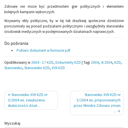
Zdrowie nie może być przedmiotem gier politycznych i elementem
kolejnych kampanii wyborczych.
Wzywamy elity polityczne, by w tej tak drażliwej społecznie dziedzinie
porozumiały się ponad podziałami politycznymi i uwzględniły stanowiska
środowisk medycznych w podejmowanych działaniach naprawczych.
Do pobrania
Pobierz dokument w formacie pdf
Opublikowany w
2004 - 17 KZD
,
Dokumenty KZD
|
Tagi
2004
,
4/2004
,
KZD
,
Stanowisko
,
Stanowisko KZD
,
XVII KZD
Nawigacja
Stanowisko XVII KZD nr
Stanowisko XVII KZD nr
wpisu
3/2004 ws. zwiększenia
5/2004 ws. proponowanych
skuteczności dział...
przez Ministra Zdrowia zmian
...
Wyszukaj