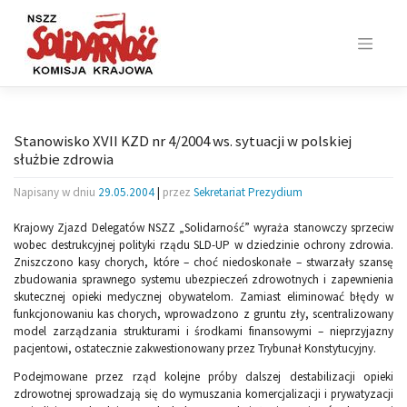
Skip
to
content
Stanowisko XVII KZD nr 4/2004 ws. sytuacji w polskiej
służbie zdrowia
Napisany w dniu
29.05.2004
|
przez
Sekretariat Prezydium
Krajowy Zjazd Delegatów NSZZ „Solidarność” wyraża stanowczy sprzeciw
wobec destrukcyjnej polityki rządu SLD-UP w dziedzinie ochrony zdrowia.
Zniszczono kasy chorych, które – choć niedoskonałe – stwarzały szansę
zbudowania sprawnego systemu ubezpieczeń zdrowotnych i zapewnienia
skutecznej opieki medycznej obywatelom. Zamiast eliminować błędy w
funkcjonowaniu kas chorych, wprowadzono z gruntu zły, scentralizowany
model zarządzania strukturami i środkami finansowymi – nieprzyjazny
pacjentowi, ostatecznie zakwestionowany przez Trybunał Konstytucyjny.
Podejmowane przez rząd kolejne próby dalszej destabilizacji opieki
zdrowotnej sprowadzają się do wymuszania komercjalizacji i prywatyzacji