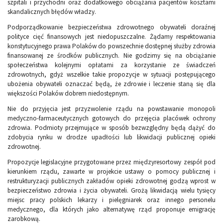
szpitali i przychodni oraz dodatkowego obciążania pacjentów kosztami
skandalicznych błędów władzy.
Podporządkowanie bezpieczeństwa zdrowotnego obywateli doraźnej
polityce cięć finansowych jest niedopuszczalne. Żądamy respektowania
konstytucyjnego prawa Polaków do powszechnie dostępnej służby zdrowia
finansowanej ze środków publicznych. Nie godzimy się na obciążanie
społeczeństwa kolejnymi opłatami za korzystanie ze świadczeń
zdrowotnych, gdyż wszelkie takie propozycje w sytuacji postępującego
ubożenia obywateli oznaczać będą, że zdrowie i leczenie staną się dla
większości Polaków dobrem niedostępnym.
Nie do przyjęcia jest przyzwolenie rządu na powstawanie monopoli
medyczno-farmaceutycznych gotowych do przejęcia placówek ochrony
zdrowia. Podmioty przejmujące w sposób bezwzględny będą dążyć do
zdobycia rynku w drodze upadłości lub likwidacji publicznej opieki
zdrowotnej.
Propozycje legislacyjne przygotowane przez międzyresortowy zespół pod
kierunkiem rządu, zawarte w projekcie ustawy o pomocy publicznej i
restrukturyzacji publicznych zakładów opieki zdrowotnej godzą wprost w
bezpieczeństwo zdrowia i życia obywateli. Grożą likwidacją wielu tysięcy
miejsc pracy polskich lekarzy i pielęgniarek oraz innego personelu
medycznego, dla których jako alternatywę rząd proponuje emigrację
zarobkową.