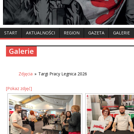
START
AKTUALNOŚCI
REGION
GAZETA
GALERIE
Galerie
Zdjęcia
»
Targi Pracy Legnica 2026
[Pokaz zdjęć]