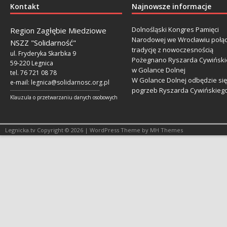
Kontakt
Najnowsze informacje
Dolnośląski Kongres Pamięci
Region Zagłębie Miedziowe
Narodowej we Wrocławiu połą
NSZZ "Solidarność"
tradycję z nowoczesnością
ul. Fryderyka Skarbka 9
Pożegnano Ryszarda Cywiński
59-220 Legnica
w Golance Dolnej
tel. 76 721 08 78
W Golance Dolnej odbędzie się
e-mail:
legnica@solidarnosc.org.pl
pogrzeb Ryszarda Cywińskieg
___________________________________________________________
Klauzula o przetwarzaniu danych osobowych
Legnicka.tv Copyright © 2026 | WordPress Theme by MH Themes