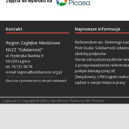
Zdjęcia do wydruku na
Kontakt
Najnowsze informacje
Referendum ws. Zielonego Ład
Region Zagłębie Miedziowe
Piotr Duda: Solidarność odwie
NSZZ "Solidarność"
zbiórkę podpisów
ul. Fryderyka Skarbka 9
Senat odrzucił prezydencki wn
59-220 Legnica
o przeprowadzenie referendu
tel. 76 721 08 78
polityki klimatycznej UE
e-mail:
legnica@solidarnosc.org.pl
Związkowcy z FM Logistic walcz
___________________________________________________________
Klauzula o przetwarzaniu danych osobowych
sądzie o swoje miejsca pracy
Legnicka.tv Copyright © 2026 | WordPress Theme by MH Themes