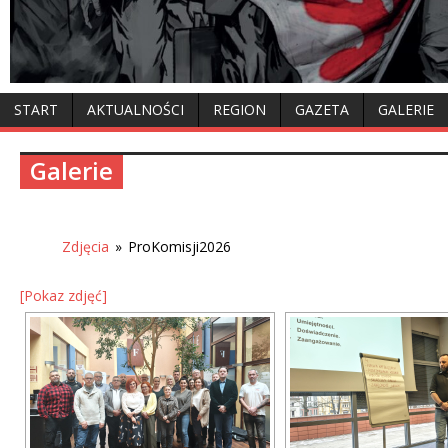
START
AKTUALNOŚCI
REGION
GAZETA
GALERIE
Galerie
Zdjęcia
»
ProKomisji2026
[Pokaz zdjęć]