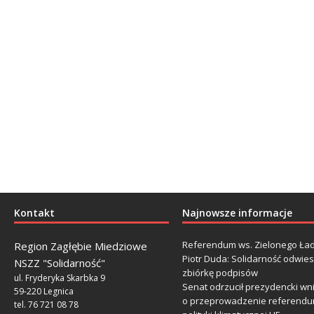
Kontakt
Najnowsze informacje
Referendum ws. Zielonego Ład
Region Zagłębie Miedziowe
Piotr Duda: Solidarność odwie
NSZZ "Solidarność"
zbiórkę podpisów
ul. Fryderyka Skarbka 9
Senat odrzucił prezydencki wn
59-220 Legnica
o przeprowadzenie referendu
tel. 76 721 08 78