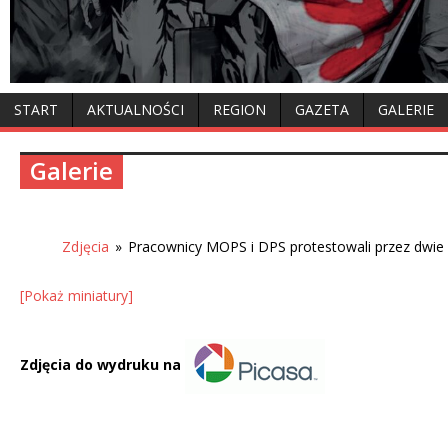
START
AKTUALNOŚCI
REGION
GAZETA
GALERIE
Galerie
Zdjęcia
»
Pracownicy MOPS i DPS protestowali przez dwie
[Pokaż miniatury]
Zdjęcia do wydruku na