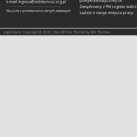
polityki klimatycznej UE
e-mail:
legnica@solidarnosc.org.pl
Związkowcy z FM Logistic walcz
___________________________________________________________
Klauzula o przetwarzaniu danych osobowych
sądzie o swoje miejsca pracy
Legnicka.tv Copyright © 2026 | WordPress Theme by MH Themes