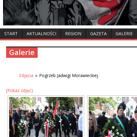
START
AKTUALNOŚCI
REGION
GAZETA
GALERIE
Galerie
Zdjęcia
»
Pogrzeb Jadwigi Morawieckiej
[Pokaz zdjęć]