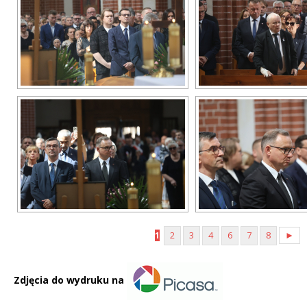
1
2
3
4
6
7
8
►
Zdjęcia do wydruku na