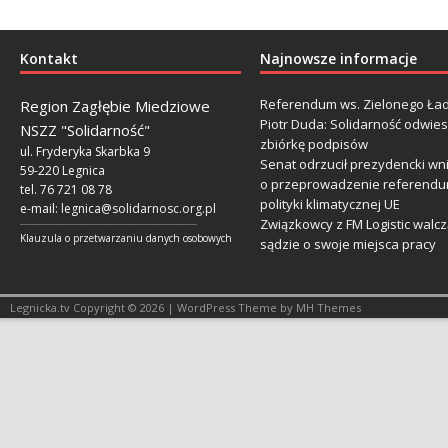
Kontakt
Najnowsze informacje
Referendum ws. Zielonego Ład
Region Zagłębie Miedziowe
Piotr Duda: Solidarność odwie
NSZZ "Solidarność"
zbiórkę podpisów
ul. Fryderyka Skarbka 9
Senat odrzucił prezydencki wn
59-220 Legnica
o przeprowadzenie referendu
tel. 76 721 08 78
polityki klimatycznej UE
e-mail:
legnica@solidarnosc.org.pl
Związkowcy z FM Logistic walcz
___________________________________________________________
Klauzula o przetwarzaniu danych osobowych
sądzie o swoje miejsca pracy
Legnicka.tv Copyright © 2026 | WordPress Theme by MH Themes