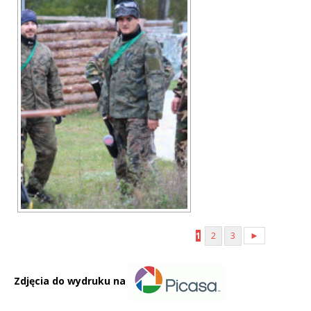
1
2
3
►
Zdjęcia do wydruku na