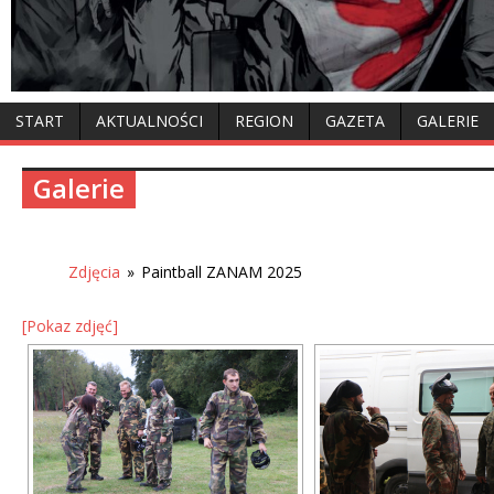
START
AKTUALNOŚCI
REGION
GAZETA
GALERIE
Galerie
Zdjęcia
»
Paintball ZANAM 2025
[Pokaz zdjęć]