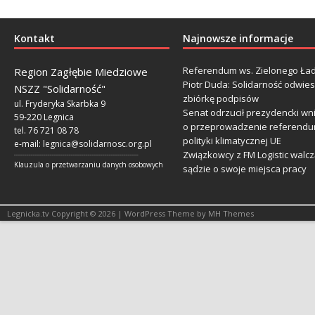
Kontakt
Najnowsze informacje
Referendum ws. Zielonego Ład
Region Zagłębie Miedziowe
Piotr Duda: Solidarność odwie
NSZZ "Solidarność"
zbiórkę podpisów
ul. Fryderyka Skarbka 9
Senat odrzucił prezydencki wn
59-220 Legnica
o przeprowadzenie referendu
tel. 76 721 08 78
polityki klimatycznej UE
e-mail:
legnica@solidarnosc.org.pl
Związkowcy z FM Logistic walcz
___________________________________________________________
Klauzula o przetwarzaniu danych osobowych
sądzie o swoje miejsca pracy
Legnicka.tv Copyright © 2026 | WordPress Theme by MH Themes