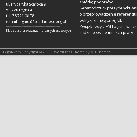
zbiórkę podpisów
ul. Fryderyka Skarbka 9
Senat odrzucił prezydencki wn
59-220 Legnica
o przeprowadzenie referendu
tel. 76 721 08 78
polityki klimatycznej UE
e-mail:
legnica@solidarnosc.org.pl
Związkowcy z FM Logistic walcz
___________________________________________________________
Klauzula o przetwarzaniu danych osobowych
sądzie o swoje miejsca pracy
Legnicka.tv Copyright © 2026 | WordPress Theme by MH Themes