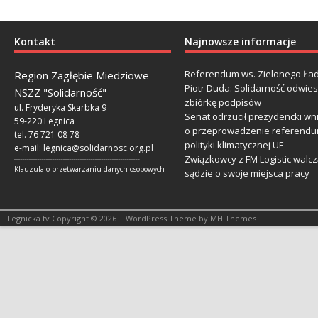
Kontakt
Najnowsze informacje
Referendum ws. Zielonego Ład
Region Zagłębie Miedziowe
Piotr Duda: Solidarność odwie
NSZZ "Solidarność"
zbiórkę podpisów
ul. Fryderyka Skarbka 9
Senat odrzucił prezydencki wn
59-220 Legnica
o przeprowadzenie referendu
tel. 76 721 08 78
polityki klimatycznej UE
e-mail:
legnica@solidarnosc.org.pl
Związkowcy z FM Logistic walcz
___________________________________________________________
Klauzula o przetwarzaniu danych osobowych
sądzie o swoje miejsca pracy
Legnicka.tv Copyright © 2026 | WordPress Theme by MH Themes