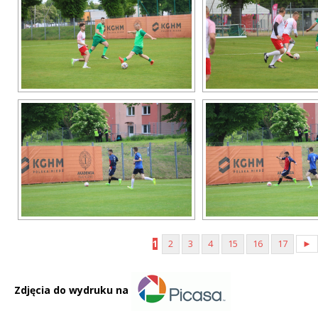
1
2
3
4
15
16
17
►
Zdjęcia do wydruku na