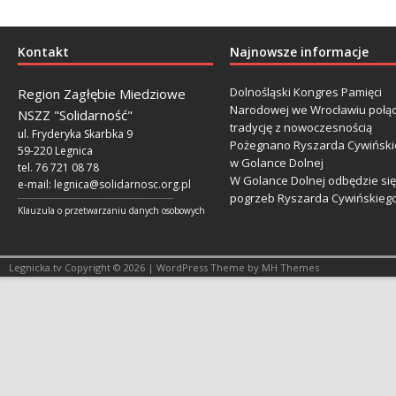
Kontakt
Najnowsze informacje
Dolnośląski Kongres Pamięci
Region Zagłębie Miedziowe
Narodowej we Wrocławiu połą
NSZZ "Solidarność"
tradycję z nowoczesnością
ul. Fryderyka Skarbka 9
Pożegnano Ryszarda Cywiński
59-220 Legnica
w Golance Dolnej
tel. 76 721 08 78
W Golance Dolnej odbędzie się
e-mail:
legnica@solidarnosc.org.pl
pogrzeb Ryszarda Cywińskieg
___________________________________________________________
Klauzula o przetwarzaniu danych osobowych
Legnicka.tv Copyright © 2026 | WordPress Theme by MH Themes