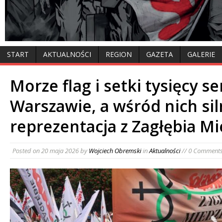
START
AKTUALNOŚCI
REGION
GAZETA
GALERIE
Morze flag i setki tysięcy se
Warszawie, a wśród nich si
reprezentacja z Zagłębia M
Posted on
20 maja 2026
by
Wojciech Obremski
in
Aktualności
// 0 Comment