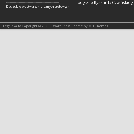
pogrzeb Ryszarda Cywińskieg
___________________________________________________________
Klauzula o przetwarzaniu danych osobowych
Legnicka.tv Copyright © 2026 | WordPress Theme by MH Themes