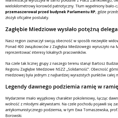
Manifestacja wyruszyła w samo południe z Placu Zamkowego, tw
wielokilometrowy korowód patriotyczny. Tłum wypełniony biało
przemaszerował przed budynek Parlamentu RP
, gdzie prze
złożyli oficjalne postulaty.
Zagłębie Miedziowe wysłało potężną delegac
Nasz region zaznaczył swoją obecność w sposób niezwykle wido
Ponad 400 związkowców z Zagłębia Miedziowego wyruszyło na 
reprezentować interesy lokalnych pracowników.
Na czele tak licznej grupy z naszego terenu stanął Bartosz Budz
Regionu Zagłębie Miedziowe NSZZ „Solidarność”. Obecność górn
miedziowej była jednym z najbardziej wyrazistych punktów całej m
Legendy dawnego podziemia ramię w ramię
Wydarzenie miało wyjątkowy charakter pokoleniowy, łącząc dawn
wolność z młodymi aktywistami. Na czele pochodu pojawili się zas
antykomunistycznego podziemia, w tym Ewa Tomaszewska, prof.
Borowski.