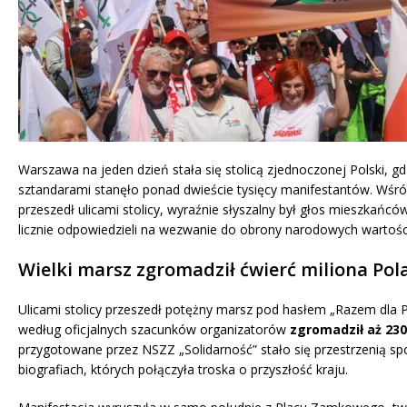
Warszawa na jeden dzień stała się stolicą zjednoczonej Polski, g
sztandarami stanęło ponad dwieście tysięcy manifestantów. Wśr
przeszedł ulicami stolicy, wyraźnie słyszalny był głos mieszkańcó
licznie odpowiedzieli na wezwanie do obrony narodowych wartośc
Wielki marsz zgromadził ćwierć miliona Po
Ulicami stolicy przeszedł potężny marsz pod hasłem „Razem dla Po
według oficjalnych szacunków organizatorów
zgromadził aż 230
przygotowane przez NSZZ „Solidarność” stało się przestrzenią spo
biografiach, których połączyła troska o przyszłość kraju.