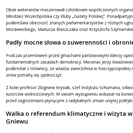
Obok weteranów maszerowali członkowie współczesnych organizacj
Młodzież Wszechpolska czy Kluby „Gazety Polskiej”. Ponadpartyjn
podkreślała obecność znanych parlamentarzystów z różnych ug
Morawieckiego, Mariusza Błaszczaka oraz Krzysztofa Szymański
Padły mocne słowa o suwerenności i obroni
Podczas przemówień przed gmachami państwowymi liderzy opinii
fundamentalnych zasadach demokracji. Mecenas Jerzy Kwaśniewski
podkreślał z mównicy, że władza zwierzchnia w Rzeczypospolitej 
znów potrafią się zjednoczyć.
Z kolei profesor Zbigniew Krysiak, szef Instytutu Schumana, odwo
wzorców wolnościowych. W swoim wystąpieniu wskazał na konie
przed zagrożeniami płynącymi z radykalnych zmian unijnej polityk
Walka o referendum klimatyczne i wizyta 
Gniewu