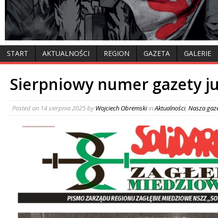
START
AKTUALNOŚCI
REGION
GAZETA
GALERIE
Sierpniowy numer gazety j
Posted on
14 sierpnia 2025
by
Wojciech Obremski
in
Aktualności
,
Nasza gaz