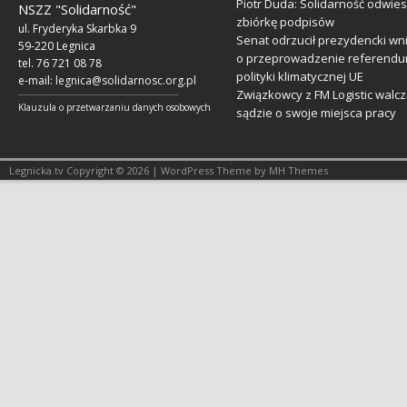
Piotr Duda: Solidarność odwie
NSZZ "Solidarność"
zbiórkę podpisów
ul. Fryderyka Skarbka 9
Senat odrzucił prezydencki wn
59-220 Legnica
o przeprowadzenie referendu
tel. 76 721 08 78
polityki klimatycznej UE
e-mail:
legnica@solidarnosc.org.pl
Związkowcy z FM Logistic walcz
___________________________________________________________
Klauzula o przetwarzaniu danych osobowych
sądzie o swoje miejsca pracy
Legnicka.tv Copyright © 2026 | WordPress Theme by MH Themes