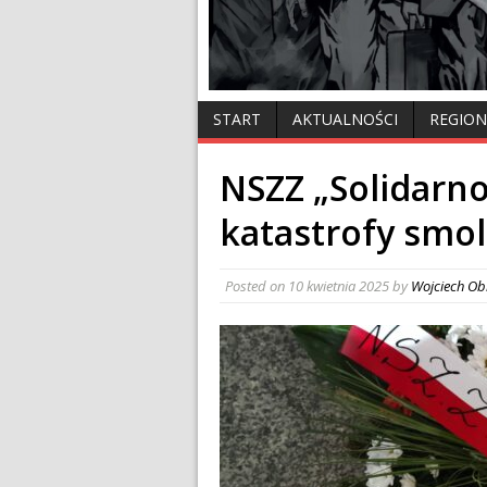
START
AKTUALNOŚCI
REGION
NSZZ „Solidarnoś
katastrofy smol
Posted on
10 kwietnia 2025
by
Wojciech Ob