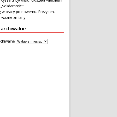
 Ryszard Cywiński. Odszedł wieloletni
 „Solidarności”
 w pracy po nowemu. Prezydent
ł ważne zmiany
 archiwalne
rchiwalne