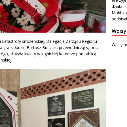
Nie żyje
działacz
Mobbing
podpisa
Wpisy
ca katastrofy smoleńskiej. Delegacja Zarządu Regionu
Wpisy a
”, w składzie Bartosz Budziak, przewodniczący, oraz
go, złożyła kwiaty w legnickiej katedrze pod tablicą
ńskiej.