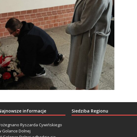
Najnowsze informacje
Siedziba Regionu
Pożegnano Ryszarda Cywińskiego
w Golance Dolnej
W Golance Dolnej odbędzie się