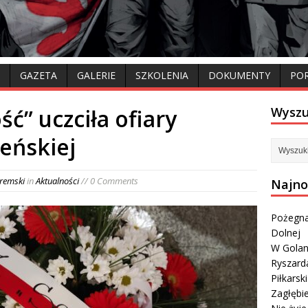
GAZETA
GALERIE
SZKOLENIA
DOKUMENTY
PO
ć” uczciła ofiary
Wyszu
eńskiej
remski
in
Aktualności
// 0 Comments
Najno
Pożegna
Dolnej
W Golan
Ryszard
Piłkarsk
Zagłębi