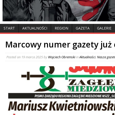
START
AKTUALNOŚCI
REGION
GAZETA
GALERIE
Marcowy numer gazety już
Posted on
19 marca 2025
by
Wojciech Obremski
in
Aktualności
,
Nasza gazet