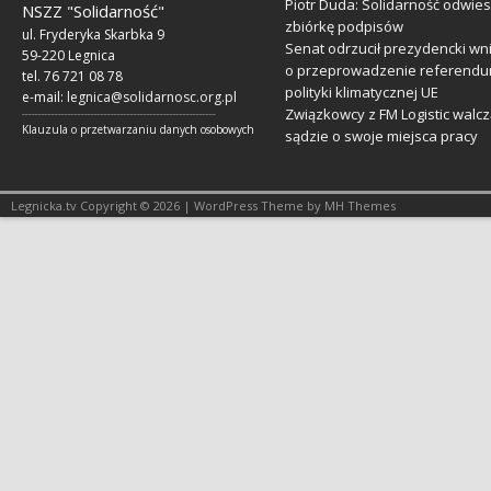
Piotr Duda: Solidarność odwie
NSZZ "Solidarność"
zbiórkę podpisów
ul. Fryderyka Skarbka 9
Senat odrzucił prezydencki wn
59-220 Legnica
o przeprowadzenie referendu
tel. 76 721 08 78
polityki klimatycznej UE
e-mail:
legnica@solidarnosc.org.pl
Związkowcy z FM Logistic walcz
___________________________________________________________
Klauzula o przetwarzaniu danych osobowych
sądzie o swoje miejsca pracy
Legnicka.tv Copyright © 2026 | WordPress Theme by MH Themes