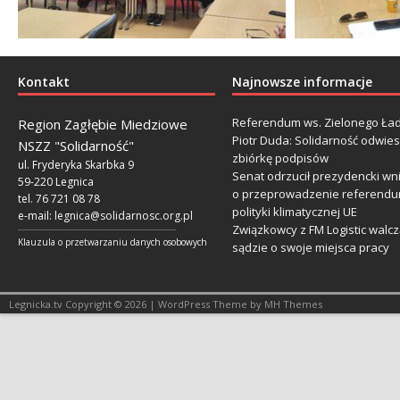
Kontakt
Najnowsze informacje
Referendum ws. Zielonego Ład
Region Zagłębie Miedziowe
Piotr Duda: Solidarność odwie
NSZZ "Solidarność"
zbiórkę podpisów
ul. Fryderyka Skarbka 9
Senat odrzucił prezydencki wn
59-220 Legnica
o przeprowadzenie referendu
tel. 76 721 08 78
polityki klimatycznej UE
e-mail:
legnica@solidarnosc.org.pl
Związkowcy z FM Logistic walcz
___________________________________________________________
Klauzula o przetwarzaniu danych osobowych
sądzie o swoje miejsca pracy
Legnicka.tv Copyright © 2026 | WordPress Theme by MH Themes