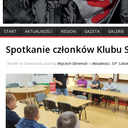
START
AKTUALNOŚCI
REGION
GAZETA
GALERIE
Spotkanie członków Klubu 
Posted on
18 września 2024
by
Wojciech Obremski
in
Aktualności
,
SIP
,
Szkol