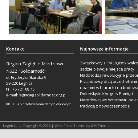
Kontakt
Najnowsze informacje
Związkowcy z FM Logistik walc
Region Zagłębie Miedziowe
sądzie o swoje miejsca pracy
NSZZ "Solidarność"
Nadchodzą rewolucyjne przepi
ul. Fryderyka Skarbka 9
Pracodawcy drżą przed letnimi
59-220 Legnica
upałami w biurach i na budow
tel. 76 721 08 78
Dolnośląski Kongres Pamięci
e-mail:
legnica@solidarnosc.org.pl
Narodowej we Wrocławiu połą
___________________________________________________________
Klauzula o przetwarzaniu danych osobowych
tradycję z nowoczesnością
Legnicka.tv Copyright © 2026 | WordPress Theme by MH Themes