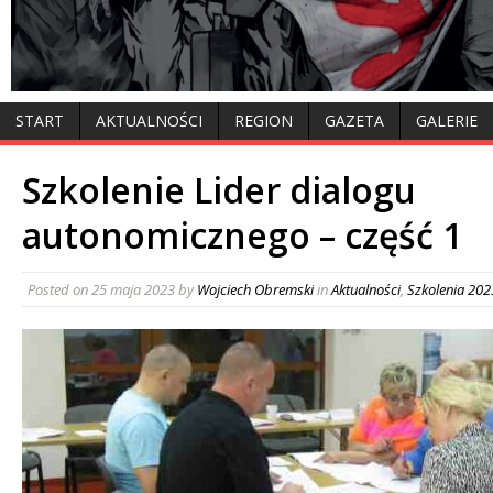
START
AKTUALNOŚCI
REGION
GAZETA
GALERIE
Szkolenie Lider dialogu
autonomicznego – część 1
Posted on
25 maja 2023
by
Wojciech Obremski
in
Aktualności
,
Szkolenia 202