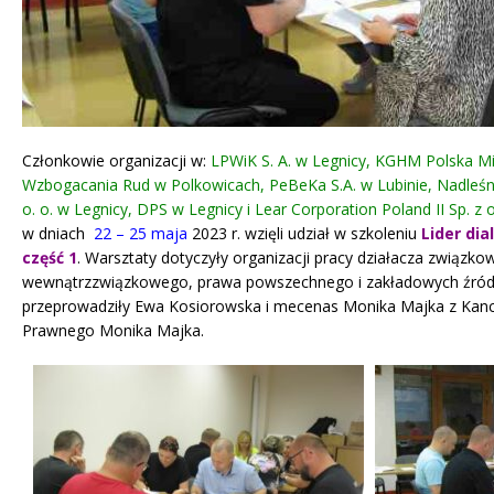
Członkowie organizacji w:
LPWiK S. A. w Legnicy, KGHM Polska M
Wzbogacania Rud w Polkowicach, PeBeKa S.A. w Lubinie, Nadleśn
o. o. w Legnicy, DPS w Legnicy i Lear Corporation Poland II Sp. z 
w dniach
22 – 25 maja
2023 r. wzięli udział w szkoleniu
Lider di
część 1
. Warsztaty dotyczyły organizacji pracy działacza związk
wewnątrzzwiązkowego, prawa powszechnego i zakładowych źróde
przeprowadziły Ewa Kosiorowska i mecenas Monika Majka z Kance
Prawnego Monika Majka.