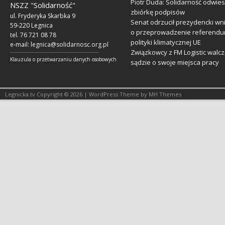
Piotr Duda: Solidarność odwie
NSZZ "Solidarność"
zbiórkę podpisów
ul. Fryderyka Skarbka 9
Senat odrzucił prezydencki wn
59-220 Legnica
o przeprowadzenie referendu
tel. 76 721 08 78
polityki klimatycznej UE
e-mail:
legnica@solidarnosc.org.pl
Związkowcy z FM Logistic walcz
___________________________________________________________
Klauzula o przetwarzaniu danych osobowych
sądzie o swoje miejsca pracy
Legnicka.tv Copyright © 2026 | WordPress Theme by MH Themes