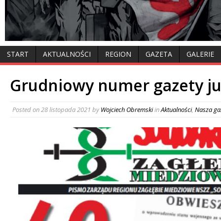
START
AKTUALNOŚCI
REGION
GAZETA
GALERIE
Grudniowy numer gazety ju
Posted on
28 listopada 2021
by
Wojciech Obremski
in
Aktualności
,
Nasza ga