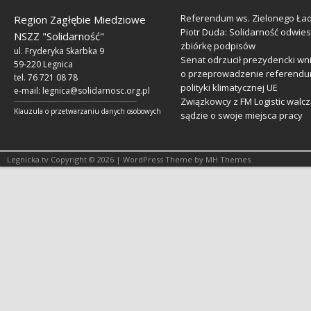
Referendum ws. Zielonego Ład
Region Zagłębie Miedziowe
Piotr Duda: Solidarność odwie
NSZZ "Solidarność"
zbiórkę podpisów
ul. Fryderyka Skarbka 9
Senat odrzucił prezydencki wn
59-220 Legnica
o przeprowadzenie referendu
tel. 76 721 08 78
polityki klimatycznej UE
e-mail:
legnica@solidarnosc.org.pl
Związkowcy z FM Logistic walcz
___________________________________________________________
Klauzula o przetwarzaniu danych osobowych
sądzie o swoje miejsca pracy
Legnicka.tv Copyright © 2026 | WordPress Theme by MH Themes