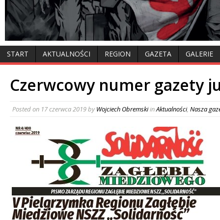
START
AKTUALNOŚCI
REGION
GAZETA
GALERIE
Czerwcowy numer gazety j
Posted on
17 czerwca 2019
by
Wojciech Obremski
in
Aktualności
,
Nasza gaz