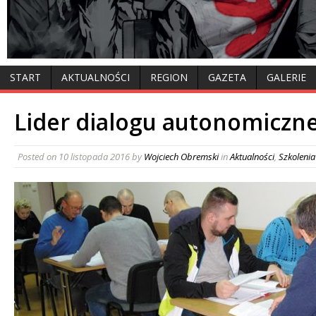
START
AKTUALNOŚCI
REGION
GAZETA
GALERIE
Lider dialogu autonomiczne
Posted on
10 listopada 2016
by
Wojciech Obremski
in
Aktualności
,
Szkoleni