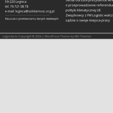
59-220 Legnica
o przeprowadzenie referendu
tel. 76 721 08 78
polityki klimatycznej UE
e-mail:
legnica@solidarnosc.org.pl
Związkowcy z FM Logistic walcz
___________________________________________________________
Klauzula o przetwarzaniu danych osobowych
sądzie o swoje miejsca pracy
Legnicka.tv Copyright © 2026 | WordPress Theme by MH Themes