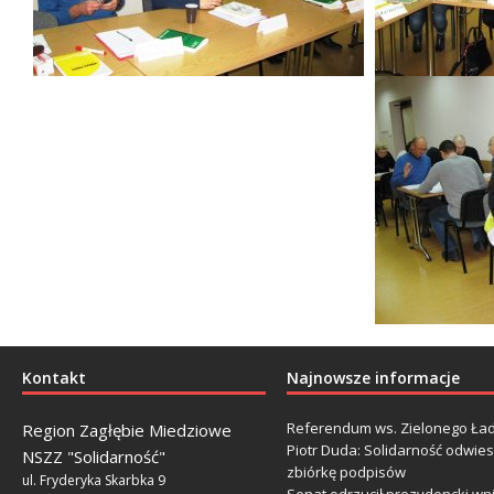
Kontakt
Najnowsze informacje
Referendum ws. Zielonego Ład
Region Zagłębie Miedziowe
Piotr Duda: Solidarność odwie
NSZZ "Solidarność"
zbiórkę podpisów
ul. Fryderyka Skarbka 9
Senat odrzucił prezydencki wn