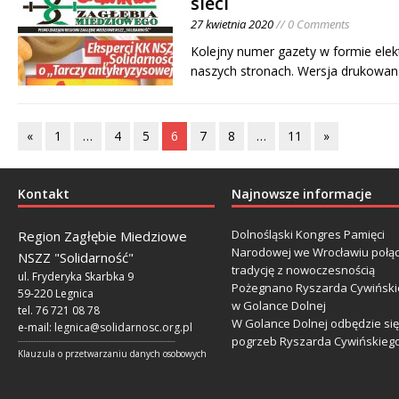
sieci
27 kwietnia 2020
// 0 Comments
Kolejny numer gazety w formie elek
naszych stronach. Wersja drukowan
«
1
…
4
5
6
7
8
…
11
»
Kontakt
Najnowsze informacje
Dolnośląski Kongres Pamięci
Region Zagłębie Miedziowe
Narodowej we Wrocławiu połą
NSZZ "Solidarność"
tradycję z nowoczesnością
ul. Fryderyka Skarbka 9
Pożegnano Ryszarda Cywiński
59-220 Legnica
w Golance Dolnej
tel. 76 721 08 78
W Golance Dolnej odbędzie się
e-mail:
legnica@solidarnosc.org.pl
pogrzeb Ryszarda Cywińskieg
___________________________________________________________
Klauzula o przetwarzaniu danych osobowych