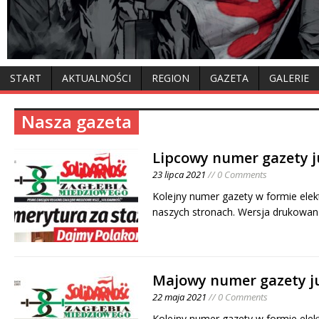
START
AKTUALNOŚCI
REGION
GAZETA
GALERIE
Nasza gazeta
Lipcowy numer gazety j
23 lipca 2021
// 0 Comments
Kolejny numer gazety w formie elek
naszych stronach. Wersja drukowan
Majowy numer gazety j
22 maja 2021
// 0 Comments
Kolejny numer gazety w formie elek