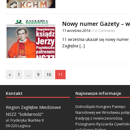
Nowy numer Gazety – w
11 września 2014
// 0 Comments
11 września ukazał się nowy numer 
Zagłębia
[...]
«
1
…
9
10
11
Kontakt
Najnowsze informacje
Dolnośląski Kongres Pamięci
Region Zagłębie Miedziowe
Narodowej we Wrocławiu połą
NSZZ "Solidarność"
tradycję z nowoczesnością
ul. Fryderyka Skarbka 9
Pożegnano Ryszarda Cywiński
59-220 Legnica
w Golance Dolnej