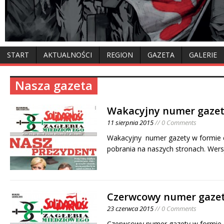
START
AKTUALNOŚCI
REGION
GAZETA
GALERIE
Nasza gazeta
Wakacyjny numer gazet
11 sierpnia 2015
// 0 Comments
Wakacyjny numer gazety w formie e
pobrania na naszych stronach. Wer
Czerwcowy numer gazet
23 czerwca 2015
// 0 Comments
Czerwcowy numer gazety w formie e