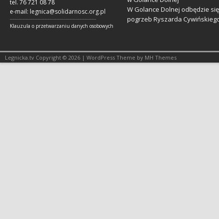
tel. 76 721 08 78
W Golance Dolnej odbędzie się
e-mail:
legnica@solidarnosc.org.pl
pogrzeb Ryszarda Cywińskieg
___________________________________________________________
Klauzula o przetwarzaniu danych osobowych
Legnicka.tv Copyright © 2026 | WordPress Theme by MH Themes