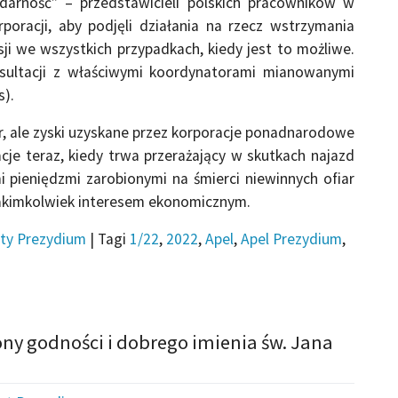
darność” – przedstawicieli polskich pracowników w
oracji, aby podjęli działania na rzecz wstrzymania
sji we wszystkich przypadkach, kiedy jest to możliwe.
nsultacji z właściwymi koordynatorami mianowanymi
s).
r, ale zyski uzyskane przez korporacje ponadnarodowe
cje teraz, kiedy trwa przerażający w skutkach najazd
 pieniędzmi zarobionymi na śmierci niewinnych ofiar
jakimkolwiek interesem ekonomicznym.
ty Prezydium
|
Tagi
1/22
,
2022
,
Apel
,
Apel Prezydium
,
ony godności i dobrego imienia św. Jana