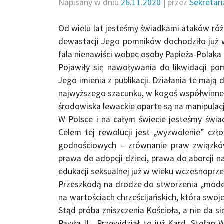
Napisany w dniu
26.11.2020
|
przez
Sekretar
Od wielu lat jesteśmy świadkami ataków ró
dewastacji Jego pomników dochodziło już w
fala nienawiści wobec osoby Papieża-Polaka 
Pojawiły się nawoływania do likwidacji p
Jego imienia z publikacji. Działania te ma
najwyższego szacunku, w kogoś współwinneg
środowiska lewackie oparte są na manipulac
W Polsce i na całym świecie jesteśmy świa
Celem tej rewolucji jest „wyzwolenie” czł
godnościowych – zrównanie praw związkó
prawa do adopcji dzieci, prawa do aborcji na
edukacji seksualnej już w wieku wczesnoprz
Przeszkodą na drodze do stworzenia „model
na wartościach chrześcijańskich, która swoj
Stąd próba zniszczenia Kościoła, a nie da s
Pawła II. Przewidział to już Kard. Stefan W