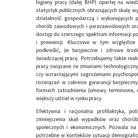
higieny pracy (dalej BHP) opartej na wied
statystyk publicznych obrazujących skalę 
działalność gospodarczą i wykonujących
chorób zawodowych i parazawodowych oraz
dostęp do szerszego spektrum informacji poz
i prewencji. Kluczowe w tym względzie 
podkreślić, że bezpieczne i zdrowe śr
świadczącej pracę. Potrzebujemy także reak
pracy związane ze zmianami technologicznym
czy wzrastającymi zagrożeniami psychospo
rozwiązań w zakresie gwarancji bezpiecz
formach zatrudnienia (umowy terminowe, c
większy udział w rynku pracy.
Efektywna i racjonalna profilaktyka, p
zmniejszenia skali wypadków oraz choró
społecznych i ekonomicznych. Pozwala n
potrzebne w kontekście sytuacji demografi