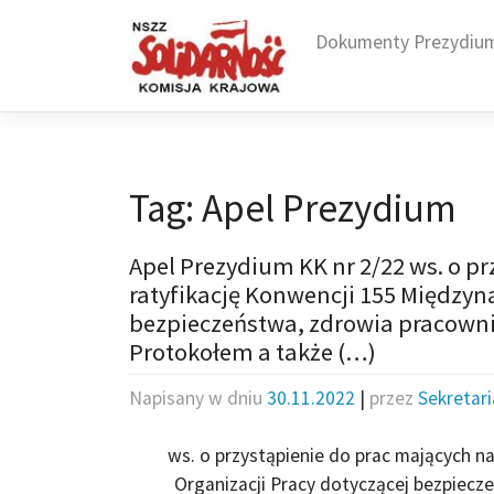
Skip
to
Dokumenty Prezydiu
content
Tag:
Apel Prezydium
Apel Prezydium KK nr 2/22 ws. o pr
ratyfikację Konwencji 155 Międzyn
bezpieczeństwa, zdrowia pracowni
Protokołem a także (…)
Napisany w dniu
30.11.2022
|
przez
Sekretar
ws. o przystąpienie do prac mających n
Organizacji Pracy dotyczącej bezpiecz