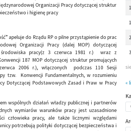
ędzynarodowej Organizacji Pracy dotyczącej struktur
ieczeństwo i higienę pracy
ć” apeluje do Rządu RP o pilne przystąpienie do prac
rodowej Organizacji Pracy (dalej MOP) dotyczącej
 środowiska pracy(z 3 czerwca 1981 r.) wraz z
 Konwencji 187 MOP dotyczącej struktur promujących
si
czerwca 2006 r.), włączonych podczas 110 Sesji
upy tzw. Konwencji Fundamentalnych, w rozumieniu
« l
racy Dotyczącej Podstawowych Zasad i Praw w Pracy
K
em wspólnych działań władzy publicznej i partnerów
Kat
odnych wymiarów warunków pracy jest uzasadnione
do
ci człowieka pracy, ale także licznymi względami
Ar
nicy potrzebują polityki dotyczącej bezpieczeństwa i
Ar