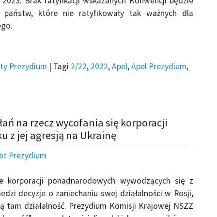
2023. Brak ratyfikacji wskazanych Konwencji będzie
państw, które nie ratyfikowały tak ważnych dla
go.
ty Prezydium
|
Tagi
2/22
,
2022
,
Apel
,
Apel Prezydium
,
łań na rzecz wycofania się korporacji
 z jej agresją na Ukrainę
iat Prezydium
ele korporacji ponadnarodowych wywodzących się z
zi decyzje o zaniechaniu swej działalności w Rosji,
ą tam działalność. Prezydium Komisji Krajowej NSZZ