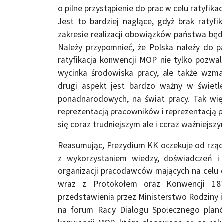
o pilne przystąpienie do prac w celu ratyfik
Jest to bardziej naglące, gdyż brak ratyf
zakresie realizacji obowiązków państwa bę
Należy przypomnieć, że Polska należy do p
ratyfikacja konwencji MOP nie tylko pozwa
wycinka środowiska pracy, ale także wzm
drugi aspekt jest bardzo ważny w świetl
ponadnarodowych, na świat pracy. Tak w
reprezentacją pracowników i reprezentacją
się coraz trudniejszym ale i coraz ważniejs
Reasumując, Prezydium KK oczekuje od rząd
z wykorzystaniem wiedzy, doświadczeń i
organizacji pracodawców mających na celu ok
wraz z Protokołem oraz Konwencji 18
przedstawienia przez Ministerstwo Rodziny i
na forum Rady Dialogu Społecznego planó