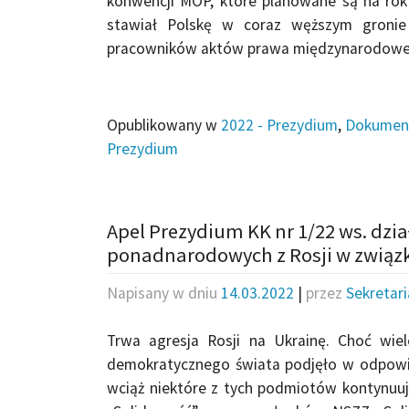
konwencji MOP, które planowane są na rok 
stawiał Polskę w coraz węższym gronie 
pracowników aktów prawa międzynarodowe
Opublikowany w
2022 - Prezydium
,
Dokumen
Prezydium
Apel Prezydium KK nr 1/22 ws. dzia
ponadnarodowych z Rosji w związku
Napisany w dniu
14.03.2022
|
przez
Sekretar
Trwa agresja Rosji na Ukrainę. Choć wi
demokratycznego świata podjęło w odpowied
wciąż niektóre z tych podmiotów kontynuuj