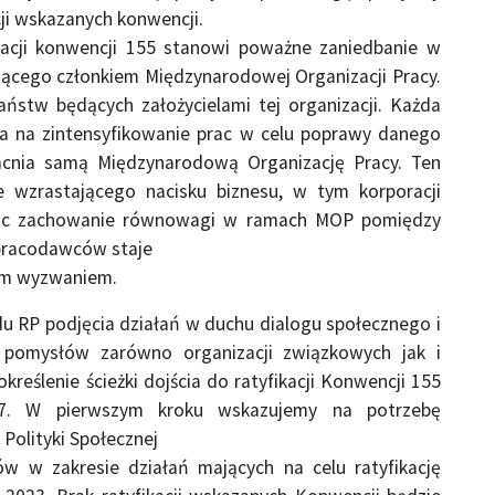
acji wskazanych konwencji.
ikacji konwencji 155 stanowi poważne zaniedbanie w
dącego członkiem Międzynarodowej Organizacji Pracy.
aństw będących założycielami tej organizacji. Każda
la na zintensyfikowanie prac w celu poprawy danego
acnia samą Międzynarodową Organizację Pracy. Ten
e wzrastającego nacisku biznesu, w tym korporacji
ięc zachowanie równowagi w ramach MOP pomiędzy
 pracodawców staje
zym wyzwaniem.
u RP podjęcia działań w duchu dialogu społecznego i
 pomysłów zarówno organizacji związkowych jak i
reślenie ścieżki dojścia do ratyfikacji Konwencji 155
7. W pierwszym kroku wskazujemy na potrzebę
 Polityki Społecznej
w w zakresie działań mających na celu ratyfikację