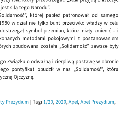
jest siłą tego Narodu”.
Solidarność”, której papież patronował od samego
1980 widział nie tylko bunt przeciwko władzy w celu
dostrzegał symbol przemian, które miały zmienić – i
n dokonanych metodami pokojowymi z poszanowaniem
tórych zbudowana została „Solidarność” zawsze były
go Związku o odważną i cierpliwą postawę w obronie
jego pontyfikat obudził w nas „Solidarność”, która
yczną Ojczyznę.
ty Prezydium
|
Tagi
1/20
,
2020
,
Apel
,
Apel Prezydium
,