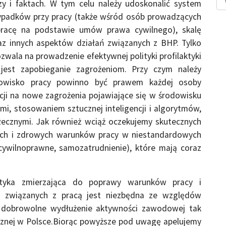
zy i faktach. W tym celu należy udoskonalić system
wypadków przy pracy (także wśród osób prowadzących
 pracę na podstawie umów prawa cywilnego), skalę
 innych aspektów działań związanych z BHP. Tylko
wala na prowadzenie efektywnej polityki profilaktyki
jest zapobieganie zagrożeniom. Przy czym należy
odowisko pracy powinno być prawem każdej osoby
cji na nowe zagrożenia pojawiające się w środowisku
i, stosowaniem sztucznej inteligencji i algorytmów,
łecznymi. Jak również wciąż oczekujemy skutecznych
nych i zdrowych warunków pracy w niestandardowych
ywilnoprawne, samozatrudnienie), które mają coraz
olityka zmierzająca do poprawy warunków pracy i
b związanych z pracą jest niezbędna ze względów
a dobrowolne wydłużenie aktywności zawodowej tak
cznej w Polsce.Biorąc powyższe pod uwagę apelujemy