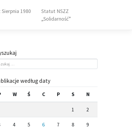
 Sierpnia 1980
Statut NSZZ
„Solidarność”
szukaj
blikacje według daty
P
W
Ś
C
P
S
N
1
2
3
4
5
6
7
8
9