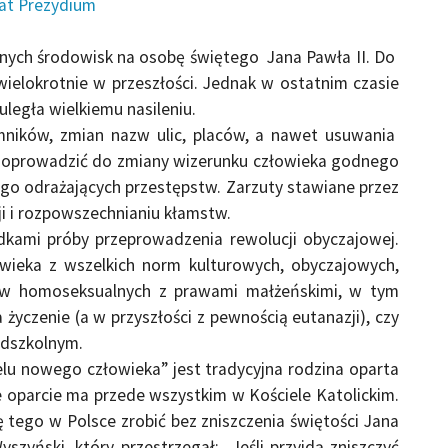
iat Prezydium
żnych środowisk na osobę świętego Jana Pawła II. Do
ielokrotnie w przeszłości. Jednak w ostatnim czasie
uległa wielkiemu nasileniu.
omników, zmian nazw ulic, placów, a nawet usuwania
ją doprowadzić do zmiany wizerunku człowieka godnego
o odrażających przestępstw. Zarzuty stawiane przez
ji i rozpowszechnianiu kłamstw.
dkami próby przeprowadzenia rewolucji obyczajowej.
owieka z wszelkich norm kulturowych, obyczajowych,
w homoseksualnych z prawami małżeńskimi, w tym
 życzenie (a w przyszłości z pewnością eutanazji), czy
edszkolnym.
u nowego człowieka” jest tradycyjna rodzina oparta
e oparcie ma przede wszystkim w Kościele Katolickim.
ię tego w Polsce zrobić bez zniszczenia świętości Jana
yszyński, który przestrzegał: „Jeśli przyjdą zniszczyć