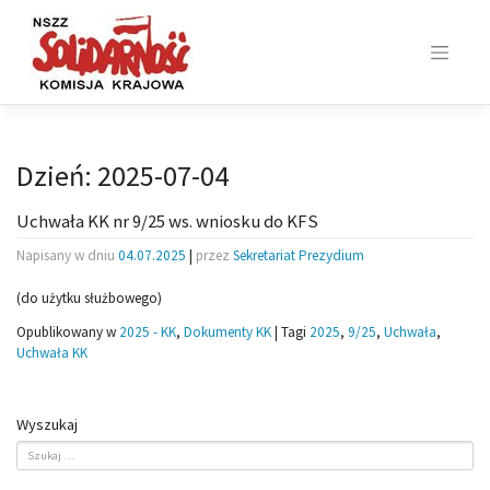
Skip
to
content
Dzień:
2025-07-04
Uchwała KK nr 9/25 ws. wniosku do KFS
Napisany w dniu
04.07.2025
|
przez
Sekretariat Prezydium
(do użytku służbowego)
Opublikowany w
2025 - KK
,
Dokumenty KK
|
Tagi
2025
,
9/25
,
Uchwała
,
Uchwała KK
Wyszukaj