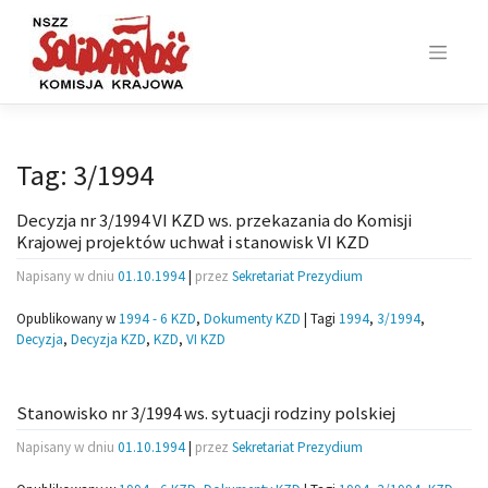
Skip
to
content
Tag:
3/1994
Decyzja nr 3/1994 VI KZD ws. przekazania do Komisji
Krajowej projektów uchwał i stanowisk VI KZD
Napisany w dniu
01.10.1994
|
przez
Sekretariat Prezydium
Opublikowany w
1994 - 6 KZD
,
Dokumenty KZD
|
Tagi
1994
,
3/1994
,
Decyzja
,
Decyzja KZD
,
KZD
,
VI KZD
Stanowisko nr 3/1994 ws. sytuacji rodziny polskiej
Napisany w dniu
01.10.1994
|
przez
Sekretariat Prezydium