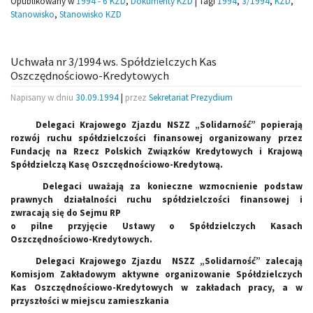
Opublikowany w
1994 - 6 KZD
,
Dokumenty KZD
|
Tagi
1994
,
3/1994
,
KZD
,
Stanowisko
,
Stanowisko KZD
Uchwała nr 3/1994 ws. Spółdzielczych Kas
Oszczędnościowo-Kredytowych
Napisany w dniu
30.09.1994
|
przez
Sekretariat Prezydium
Delegaci Krajowego Zjazdu NSZZ „Solidarność” popierają
rozwój ruchu spółdzielczości finansowej organizowany przez
Fundację na Rzecz Polskich Związków Kredytowych i Krajową
Spółdzielczą Kasę Oszczędnościowo-Kredytową.
Delegaci uważają za konieczne wzmocnienie podstaw
prawnych działalności ruchu spółdzielczości finansowej i
zwracają się do Sejmu RP
o pilne przyjęcie Ustawy o Spółdzielczych Kasach
Oszczędnościowo-Kredytowych.
Delegaci Krajowego Zjazdu NSZZ „Solidarność” zalecają
Komisjom Zakładowym aktywne organizowanie Spółdzielczych
Kas Oszczędnościowo-Kredytowych w zakładach pracy, a w
przyszłości w miejscu zamieszkania