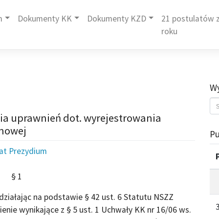
m
Dokumenty KK
Dokumenty KZD
21 postulatów z
roku
Wy
ia uprawnień dot. wyrejestrowania
emowej
Pu
iat Prezydium
§ 1
łając na podstawie § 42 ust. 6 Statutu NSZZ
nie wynikające z § 5 ust. 1 Uchwały KK nr 16/06 ws.