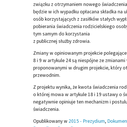
związku z otrzymaniem nowego świadczenia 
będzie w ich wypadku opłacana składka na ub
osób korzystających z zasiłków stałych wy
pobierania świadczenia rodzicielskiego oso
tym samym do korzystania
z publicznej służby zdrowia.
Zmiany w opiniowanym projekcie polegając
8 i 9 w artykule 24 są niespójne ze zmianam
proponowanymi w drugim projekcie, który o
przewodnim.
Z projektu wynika, że kwota świadczenia rod
o której mowa w artykule 18 i 19 ustawy o ś
negatywnie opiniuje ten mechanizm i postul
świadczenia.
Opublikowany w
2015 - Prezydium
,
Dokumen