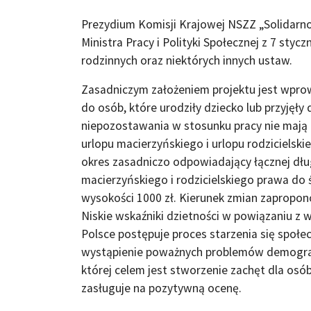
Prezydium Komisji Krajowej NSZZ „Solidarno
Ministra Pracy i Polityki Społecznej z 7 sty
rodzinnych oraz niektórych innych ustaw.
Zasadniczym założeniem projektu jest wpro
do osób, które urodziły dziecko lub przyjęł
niepozostawania w stosunku pracy nie mają
urlopu macierzyńskiego i urlopu rodzicielsk
okres zasadniczo odpowiadający łącznej dł
macierzyńskiego i rodzicielskiego prawa d
wysokości 1000 zł. Kierunek zmian zapropon
Niskie wskaźniki dzietności w powiązaniu z 
Polsce postępuje proces starzenia się społ
wystąpienie poważnych problemów demografi
której celem jest stworzenie zachęt dla osób
zasługuje na pozytywną ocenę.