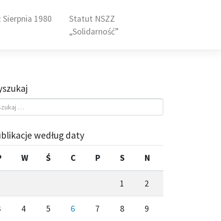
 Sierpnia 1980
Statut NSZZ
„Solidarność”
szukaj
blikacje według daty
P
W
Ś
C
P
S
N
1
2
3
4
5
6
7
8
9