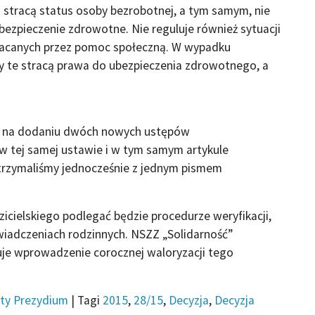
stracą status osoby bezrobotnej, a tym samym, nie
ezpieczenie zdrowotne. Nie reguluje również sytuacji
płacanych przez pomoc społeczną. W wypadku
by te stracą prawa do ubezpieczenia zdrowotnego, a
e na dodaniu dwóch nowych ustępów
i w tej samej ustawie i w tym samym artykule
trzymaliśmy jednocześnie z jednym pismem
zicielskiego podlegać będzie procedurze weryfikacji,
wiadczeniach rodzinnych. NSZZ „Solidarność”
uje wprowadzenie corocznej waloryzacji tego
ty Prezydium
|
Tagi
2015
,
28/15
,
Decyzja
,
Decyzja