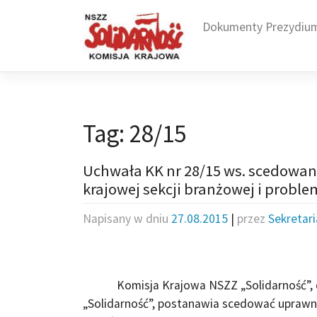
Skip
to
Dokumenty Prezydiu
content
Tag:
28/15
Uchwała KK nr 28/15 ws. scedowan
krajowej sekcji branżowej i probl
Napisany w dniu
27.08.2015
|
przez
Sekretar
Komisja Krajowa NSZZ „Solidarność”, dzia
„Solidarność”, postanawia scedować uprawnie