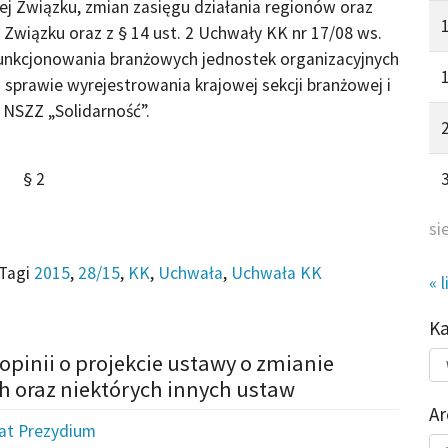
nej Związku, zmian zasięgu działania regionów oraz
 Związku oraz z § 14 ust. 2 Uchwały KK nr 17/08 ws.
 funkcjonowania branżowych jednostek organizacyjnych
sprawie wyrejestrowania krajowej sekcji branżowej i
 NSZZ „Solidarność”.
§ 2
si
Tagi
2015
,
28/15
,
KK
,
Uchwała
,
Uchwała KK
« l
K
Kat
opinii o projekcie ustawy o zmianie
do
h oraz niektórych innych ustaw
Ar
iat Prezydium
Ar