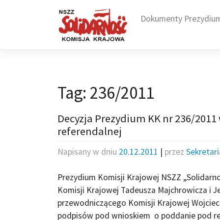
Skip
to
Dokumenty Prezydiu
content
Tag:
236/2011
Decyzja Prezydium KK nr 236/2011
referendalnej
Napisany w dniu
20.12.2011
|
przez
Sekretar
Prezydium Komisji Krajowej NSZZ „Solidar
Komisji Krajowej Tadeusza Majchrowicza i 
przewodniczącego Komisji Krajowej Wojciec
podpisów pod wnioskiem o poddanie pod r