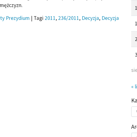
 mężczyzn.
ty Prezydium
|
Tagi
2011
,
236/2011
,
Decyzja
,
Decyzja
si
« l
K
Kat
do
Ar
Ar