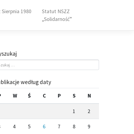
 Sierpnia 1980
Statut NSZZ
„Solidarność”
szukaj
blikacje według daty
P
W
Ś
C
P
S
N
1
2
3
4
5
6
7
8
9