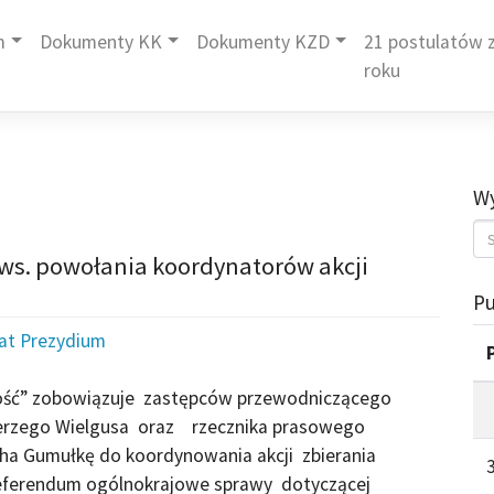
m
Dokumenty KK
Dokumenty KZD
21 postulatów z
roku
Wy
 ws. powołania koordynatorów akcji
Pu
iat Prezydium
ność” zobowiązuje zastępców przewodniczącego
Jerzego Wielgusa oraz rzecznika prasowego
ha Gumułkę do koordynowania akcji zbierania
eferendum ogólnokrajowe sprawy dotyczącej