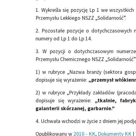
1. Wykreśla się pozycję Lp 1 we wszystkich
Przemysłu Lekkiego NSZZ „Solidarność”.
2. Pozostałe pozycje o dotychczasowych
numery od Lp 1 do Lp 14.
3. W pozycji o dotychczasowym numerze 
Przemysłu Chemicznego NSZZ „Solidarność”
1) w rubryce „Nazwa branży (sektora gospo
dopisuje się wyrażenie:
„przemysł włókienni
2) w rubryce „Przykłady zakładów (pracoda
dopisuje się wyrażenie:
„tkalnie, fabry
galanterii skórzanej, garbarnie.”
4. Uchwała wchodzi w życie z dniem jej podj
Opublikowany w
2010 - KK
,
Dokumenty KK
|