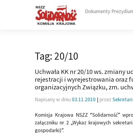
Skip
to
Dokumenty Prezydiu
content
Tag:
20/10
Uchwała KK nr 20/10 ws. zmiany uc
rejestracji i wyrejestrowania ora
organizacyjnych Związku, zm. uchw
Napisany w dniu
03.11.2010
|
przez
Sekretar
Komisja Krajowa NSZZ “Solidarność” wpr
załączniku nr 2 „Wykaz krajowych sekretar
gospodarki)”.