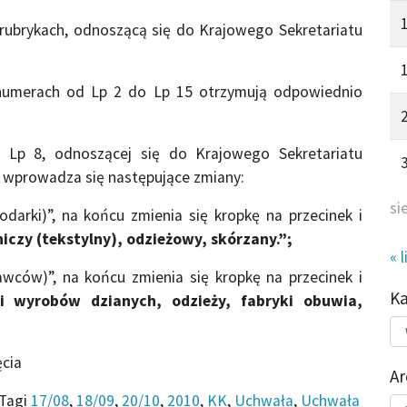
 rubrykach, odnoszącą się do Krajowego Sekretariatu
 numerach od Lp 2 do Lp 15 otrzymują odpowiednio
Lp 8, odnoszącej się do Krajowego Sekretariatu
 wprowadza się następujące zmiany:
si
darki)”, na końcu zmienia się kropkę na przecinek i
czy (tekstylny), odzieżowy, skórzany.”;
« l
wców)”, na końcu zmienia się kropkę na przecinek i
K
ki wyrobów dzianych, odzieży, fabryki obuwia,
Kat
do
ęcia
Ar
Tagi
17/08
,
18/09
,
20/10
,
2010
,
KK
,
Uchwała
,
Uchwała
Ar