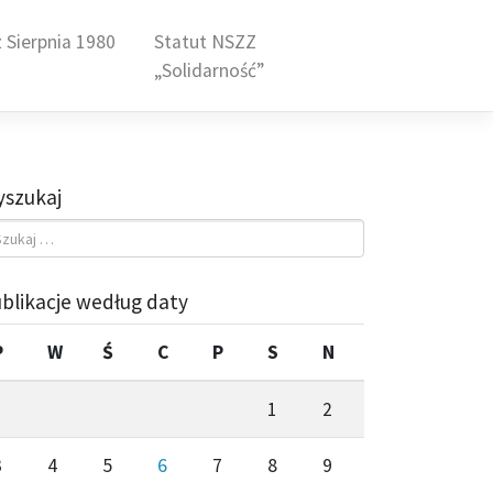
 Sierpnia 1980
Statut NSZZ
„Solidarność”
szukaj
blikacje według daty
P
W
Ś
C
P
S
N
1
2
3
4
5
6
7
8
9