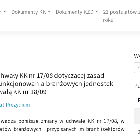
m
Dokumenty KK
Dokumenty KZD
21 postulatów z
roku
Wy
hwały KK nr 17/08 dotyczącej zasad
z funkcjonowania branżowych jednostek
Pu
ałą KK nr 18/09
iat Prezydium
owadza poniższe zmiany w uchwale KK nr 17/08, w
iatów branżowych i przypisanych im branż (sektorów