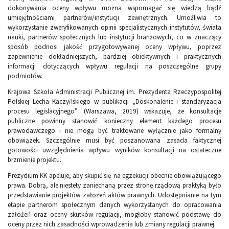
dokonywania oceny wpływu można wspomagać się wiedzą bądź
umiejętnościami partnerów/instytucji zewnętrznych. Umożliwia to
wykorzystanie zweryfikowanych opinii specjalistycznych instytutów, świata
nauki, partnerów społecznych lub instytucji branżowych, co w znaczący
sposób podnosi jakość przygotowywanej oceny wpływu, poprzez
zapewnienie dokładniejszych, bardziej obiektywnych i praktycznych
informacji dotyczących wpływu regulacji na poszczególne grupy
podmiotów.
Krajowa Szkoła Administracji Publicznej im. Prezydenta Rzeczypospolitej
Polskiej Lecha Kaczyńskiego w publikacji „Doskonalenie i standaryzacja
procesu legislacyjnego” (Warszawa, 2019) wskazuje, że konsultacje
publiczne powinny stanowić konieczny element każdego procesu
prawodawczego i nie mogą być traktowane wyłącznie jako formalny
obowiązek. Szczególnie musi być poszanowana zasada faktycznej
gotowości uwzględnienia wpływu wyników konsultacji na ostateczne
brzmienie projektu.
Prezydium KK apeluje, aby skupić się na egzekucji obecnie obowiązującego
prawa. Dobrą, ale niestety zaniechaną przez stronę rządową praktyką było
przedstawianie projektów założeń aktów prawnych. Udostępnianie na tym
etapie partnerom społecznym danych wykorzystanych do opracowania
założeń oraz oceny skutków regulacji, mogłoby stanowić podstawę do
oceny przez nich zasadności wprowadzenia lub zmiany regulacji prawnej.