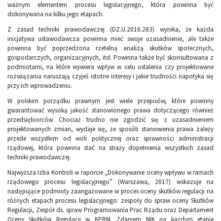
ważnym elementem procesu legislacyjnego, która powinna być
dokonywana na kilku jego etapach.
Z zasad techniki prawodawczej (DZ.U.2016.283) wynika, że każda
inicjatywa ustawodawcza powinna mieć swoje uzasadnienie, ale także
powinna być poprzedzona rzetelną analizą skutków społecznych,
gospodarczych, organizacyjnych, itd. Powinna także być skonsultowana z
podmiotami, na które wywiera wpływ w celu ustalenia czy projektowane
rozwiązania naruszają czyjeś istotne interesy i jakie trudności napotyka się
przy ich wprowadzeniu.
W polskim porządku prawnym jest wiele przepisów, które powinny
gwarantować wysoką jakość stanowionego prawa dotyczącego również
przedsiębiorców. Chociaż trudno nie zgodzić się z uzasadnieniem
projektowanych zmian, wydaje się, że sposób stanowienia prawa zależy
przede wszystkim od woli politycznej oraz sprawności administracji
rządowej, która powinna stać na straży dopełnienia wszystkich zasad
techniki prawodawczej.
Najwyższa Izba Kontroli w raporcie „Dokonywanie oceny wpływu w ramach
rządowego procesu legislacyjnego” (Warszawa, 2017) wskazuje na
następujące podmioty zaangażowane w proces oceny skutków regulacji na
różnych etapach procesu legislacyjnego: zespoły do spraw oceny Skutków
Regulacji, Zespół ds. spraw Programowania Prac Rządu oraz Departament
Oceny Skutków Regulacji w KPRM. Zdaniem NIK na każdym etapie