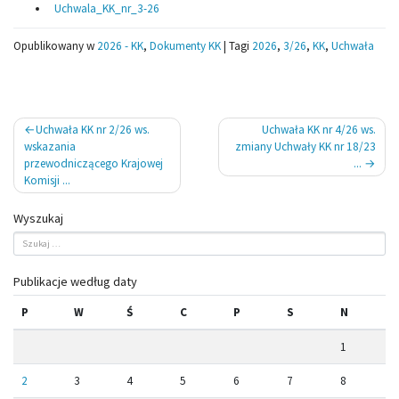
Uchwala_KK_nr_3-26
Opublikowany w
2026 - KK
,
Dokumenty KK
|
Tagi
2026
,
3/26
,
KK
,
Uchwała
Nawigacja
Uchwała KK nr 2/26 ws.
Uchwała KK nr 4/26 ws.
wpisu
wskazania
zmiany Uchwały KK nr 18/23
przewodniczącego Krajowej
...
Komisji ...
Wyszukaj
Publikacje według daty
P
W
Ś
C
P
S
N
1
2
3
4
5
6
7
8