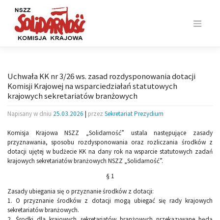
Skip
to
content
Uchwała KK nr 3/26 ws. zasad rozdysponowania dotacji
Komisji Krajowej na wsparciedziałań statutowych
krajowych sekretariatów branżowych
Napisany w dniu
25.03.2026
|
przez
Sekretariat Prezydium
Komisja Krajowa NSZZ „Solidarność” ustala następujące zasady
przyznawania, sposobu rozdysponowania oraz rozliczania środków z
dotacji ujętej w budżecie KK na dany rok na wsparcie statutowych zadań
krajowych sekretariatów branżowych NSZZ „Solidarność”.
§ 1
Zasady ubiegania się o przyznanie środków z dotacji:
1. O przyznanie środków z dotacji mogą ubiegać się rady krajowych
sekretariatów branżowych.
2. Środki dla krajowych sekretariatów branżowych przekazywane będą