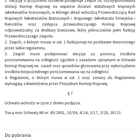
1. Decyzję o przyznaniu środków podejmuje Zespół ds. rozdysponowania
dotacji Komisji Krajowej na wsparcie działań statutowych krajowych
sekretariatów branżowych, w którego skład wchodzą Przewodniczący Rad
Krajowych Sekretariatów Branżowych i Krajowego Sekretariatu Emerytów i
Rencistów oraz zastępca przewodniczącego Komisji Krajowej
odpowiedzialny za struktury branżowe, który jednocześnie pełni funkcję
Przewodniczącego zespołu.
2. Zespół, o którym mowa w ust. 1 funkcjonuje na podstawie stworzonego
przez siebie regulaminu.
3. Zespół może podejmować decyzje za pomocą środków
porozumiewania na odległość zgodnie z zasadami opisanymi w Uchwale
Komisji Krajowej ws. zasad oraz sposobów głosowania przy wykorzystaniu
środków bezpośredniego porozumiewania się na odległość.
4. Regulamin, o którym mowa w ust. 2 oraz zmiany do Regulaminu
wymagają zatwierdzenia przez Prezydium Komisji Krajowej.
§ 7
Uchwała wchodzi w życie z dniem podjęcia.
Tracą moc Uchwały KK nr: 45/2001, 10/04, 4/14, 3/17, 3/20, 30/23.
Do pobrania