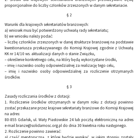
proporcjonalnie do liczby członków zrzeszonych w danym sekretariacie.
§ 2
Warunki dla krajowych sekretariatów branżowych:
a) wniosek musi być potwierdzony uchwałą rady sekretariatu;
b) we wniosku należy podać:
– liczbę członków zrzeszonych w danej strukturze branżowej na podstawie
kwestionariusza przekazywanego do Komisji Krajowej zgodnie z Uchwałą
KK nr 14/10 ws. aktualizacji danych o stanie Związku,
– określenie konkretnego celu, na który będą wykorzystane środki,
– imię i nazwisko osoby odpowiedzialnej za realizację tego celu,
– imię i nazwisko osoby odpowiedzialnej za rozliczenie otrzymanych
środków.
§ 3
Zasady rozliczania środków z dotacji:
1. Rozliczenie środków otrzymanych w danym roku z dotacji powinno
zostać przekazane przez krajowe sekretariaty branżowe do Komisji Krajowej
na adres:
80-855 Gdańsk, ul. Wały Piastowskie 24 lub pocztą elektroniczną na adres
e-mail branze@solidarnosc.org.pl do dnia 30 kwietnia roku następnego.
2. Rozliczenie powinno zawierać:
a) część merytoryczną, z której będzie wynikać, w jakim stopniu zostały