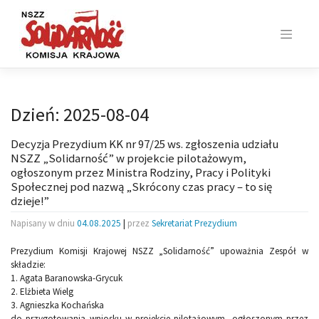
Skip
to
content
Dzień:
2025-08-04
Decyzja Prezydium KK nr 97/25 ws. zgłoszenia udziału
NSZZ „Solidarność” w projekcie pilotażowym,
ogłoszonym przez Ministra Rodziny, Pracy i Polityki
Społecznej pod nazwą „Skrócony czas pracy – to się
dzieje!”
Napisany w dniu
04.08.2025
|
przez
Sekretariat Prezydium
Prezydium Komisji Krajowej NSZZ „Solidarność” upoważnia Zespół w
składzie:
1. Agata Baranowska-Grycuk
2. Elżbieta Wielg
3. Agnieszka Kochańska
do przygotowania wniosku w projekcie pilotażowym, ogłoszonym przez