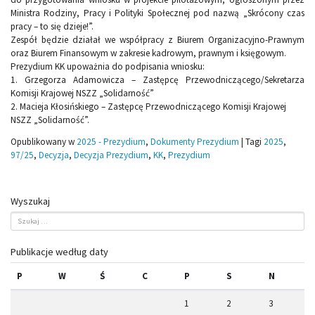
Ministra Rodziny, Pracy i Polityki Społecznej pod nazwą „Skrócony czas
pracy – to się dzieje!”.
Zespół będzie działał we współpracy z Biurem Organizacyjno-Prawnym
oraz Biurem Finansowym w zakresie kadrowym, prawnym i księgowym.
Prezydium KK upoważnia do podpisania wniosku:
1. Grzegorza Adamowicza – Zastępcę Przewodniczącego/Sekretarza
Komisji Krajowej NSZZ „Solidarność”
2. Macieja Kłosińskiego – Zastępcę Przewodniczącego Komisji Krajowej
NSZZ „Solidarność”.
Opublikowany w
2025 - Prezydium
,
Dokumenty Prezydium
|
Tagi
2025
,
97/25
,
Decyzja
,
Decyzja Prezydium
,
KK
,
Prezydium
Wyszukaj
Publikacje według daty
P
W
Ś
C
P
S
N
1
2
3