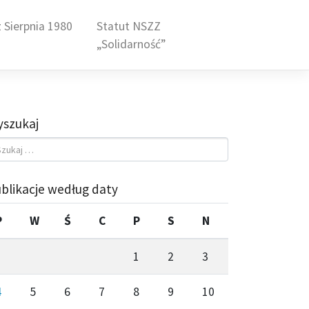
 Sierpnia 1980
Statut NSZZ
„Solidarność”
szukaj
blikacje według daty
P
W
Ś
C
P
S
N
1
2
3
4
5
6
7
8
9
10