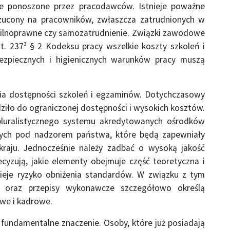
nie ponoszone przez pracodawców. Istnieje poważne
erzucony na pracowników, zwłaszcza zatrudnionych w
wilnoprawne czy samozatrudnienie. Związki zawodowe
t. 237³ § 2 Kodeksu pracy wszelkie koszty szkoleń i
zpiecznych i higienicznych warunków pracy muszą
tia dostępności szkoleń i egzaminów. Dotychczasowy
dziło do ograniczonej dostępności i wysokich kosztów.
 pluralistycznego systemu akredytowanych ośrodków
ących pod nadzorem państwa, które będą zapewniały
raju. Jednocześnie należy zadbać o wysoką jakość
cyzują, jakie elementy obejmuje część teoretyczna i
nieje ryzyko obniżenia standardów. W związku z tym
a oraz przepisy wykonawcze szczegółowo określą
we i kadrowe.
fundamentalne znaczenie. Osoby, które już posiadają