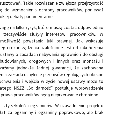
usztowań. Takie rozwiązanie zwiększa przejrzystość
się do wzmocnienia ochrony pracowników, ponieważ
okiej debaty parlamentarnej.
agę na kilka ryzyk, które muszą zostać odpowiednio
rzeczywiście służyły interesowi pracowników. W
 możliwość powstania luki prawnej. Jak wskazuje
ego rozporządzenia uzależnione jest od zakończenia
m ustawy o zasadach nabywania uprawnień do obsługi
budowlanych, drogowych i innych oraz montażu i
ażamy jednakże żadnej gwarancji, że zachowana
enia zakłada uchylenie przepisów regulujących obecne
uchwalenia i wejścia w życie nowej ustawy może to
latego NSZZ „Solidarność” postuluje wprowadzenie
e prawa pracowników będą nieprzerwanie chronione.
oszty szkoleń i egzaminów. W uzasadnieniu projektu
płat za egzaminy i egzaminy poprawkowe, ale brak