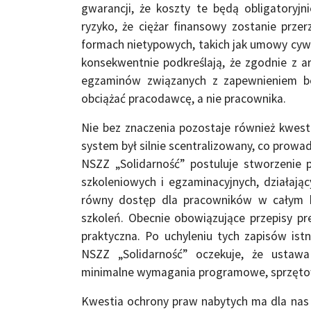
gwarancji, że koszty te będą obligatoryj
ryzyko, że ciężar finansowy zostanie prz
formach nietypowych, takich jak umowy cy
konsekwentnie podkreślają, że zgodnie z ar
egzaminów związanych z zapewnieniem be
obciążać pracodawcę, a nie pracownika.
Nie bez znaczenia pozostaje również kwes
system był silnie scentralizowany, co prowa
NSZZ „Solidarność” postuluje stworzenie
szkoleniowych i egzaminacyjnych, działaj
równy dostęp dla pracowników w całym k
szkoleń. Obecnie obowiązujące przepisy pre
praktyczna. Po uchyleniu tych zapisów ist
NSZZ „Solidarność” oczekuje, że ustaw
minimalne wymagania programowe, sprzęto
Kwestia ochrony praw nabytych ma dla nas 