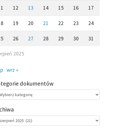
11
12
13
14
15
16
17
18
19
20
21
22
23
24
25
26
27
28
29
30
31
erpień 2025
ip
wrz »
ategorie dokumentów
egorie
kumentów
chiwa
chiwa