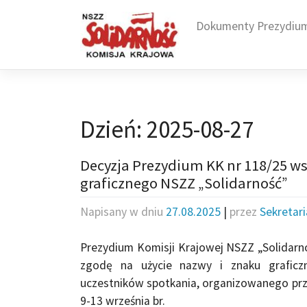
Skip
to
Dokumenty Prezydiu
content
Dzień:
2025-08-27
Decyzja Prezydium KK nr 118/25 ws
graficznego NSZZ „Solidarność”
Napisany w dniu
27.08.2025
|
przez
Sekretar
Prezydium Komisji Krajowej NSZZ „Solidarn
zgodę na użycie nazwy i znaku graficzn
uczestników spotkania, organizowanego przez
9-13 września br.