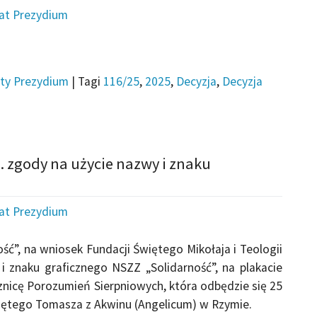
iat Prezydium
ty Prezydium
|
Tagi
116/25
,
2025
,
Decyzja
,
Decyzja
. zgody na użycie nazwy i znaku
iat Prezydium
ć”, na wniosek Fundacji Świętego Mikołaja i Teologii
i znaku graficznego NSZZ „Solidarność”, na plakacie
nicę Porozumień Sierpniowych, która odbędzie się 25
więtego Tomasza z Akwinu (Angelicum) w Rzymie.