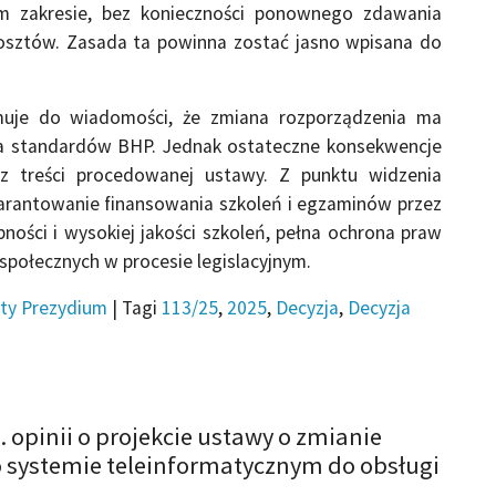
m zakresie, bez konieczności ponownego zdawania
sztów. Zasada ta powinna zostać jasno wpisana do
muje do wiadomości, że zmiana rozporządzenia ma
iża standardów BHP. Jednak ostateczne konsekwencje
z treści procedowanej ustawy. Z punktu widzenia
rantowanie finansowania szkoleń i egzaminów przez
ości i wysokiej jakości szkoleń, pełna ochrona praw
społecznych w procesie legislacyjnym.
ty Prezydium
|
Tagi
113/25
,
2025
,
Decyzja
,
Decyzja
 opinii o projekcie ustawy o zmianie
 o systemie teleinformatycznym do obsługi