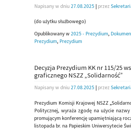
Napisany w dniu
27.08.2025
|
przez
Sekretar
(do użytku służbowego)
Opublikowany w
2025 - Prezydium
,
Dokumen
Prezydium
,
Prezydium
Decyzja Prezydium KK nr 115/25 ws
graficznego NSZZ „Solidarność”
Napisany w dniu
27.08.2025
|
przez
Sekretar
Prezydium Komisji Krajowej NSZZ „Solidarnoś
Politycznej, wyraża zgodę na użycie nazwy 
promującym konferencję upamiętniającą rocz
listopada br. na Papieskim Uniwersytecie Ś