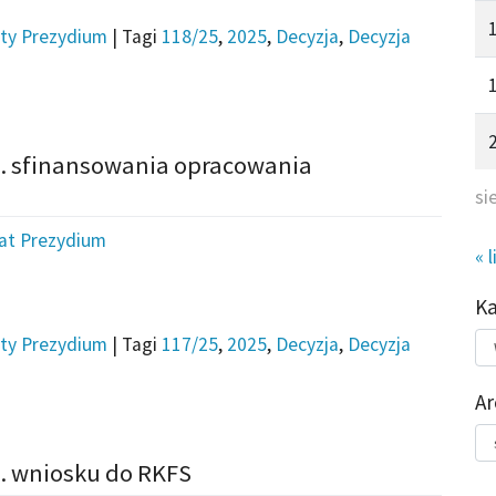
ty Prezydium
|
Tagi
118/25
,
2025
,
Decyzja
,
Decyzja
s. sfinansowania opracowania
si
iat Prezydium
« l
K
Kat
ty Prezydium
|
Tagi
117/25
,
2025
,
Decyzja
,
Decyzja
do
Ar
Ar
s. wniosku do RKFS