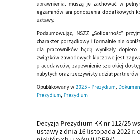
uprawnienia, muszą je zachować w pełny
egzaminów ani ponoszenia dodatkowych ko
ustawy.
Podsumowując, NSZZ „Solidarność” przyj
charakter porządkowy i formalnie nie obn
dla pracowników będą wynikały dopiero 
związków zawodowych kluczowe jest zagwa
pracodawców, zapewnienie szerokiej dostępn
nabytych oraz rzeczywisty udział partnerów 
Opublikowany w
2025 - Prezydium
,
Dokumen
Prezydium
,
Prezydium
Decyzja Prezydium KK nr 112/25 ws.
ustawy z dnia 16 listopada 2022 r.
niektórych umów (UDER4)