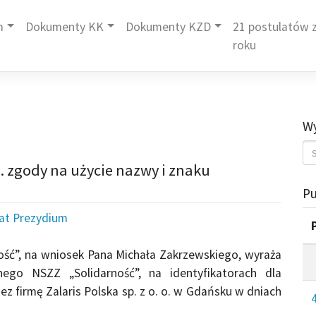
m
Dokumenty KK
Dokumenty KZD
21 postulatów z
roku
Wy
. zgody na użycie nazwy i znaku
Pu
iat Prezydium
ość”, na wniosek Pana Michała Zakrzewskiego, wyraża
ego NSZZ „Solidarność”, na identyfikatorach dla
 firmę Zalaris Polska sp. z o. o. w Gdańsku w dniach