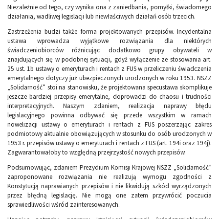
Niezależnie od tego, czy wynika ona z zaniedbania, pomyłki, świadomego
działania, wadliwej legislacji lub niewłaściwych działań osób trzecich.
Zastrzeżenia budzi także forma projektowanych przepisów. Incydentalna
ustawa wprowadza wyjątkowe rozwiązania dla niektórych
świadczeniobiorców różnicując dodatkowo grupy obywateli w
znajdujących się w podobnej sytuacji, gdyż wyłączenie ze stosowania art.
25 ust. 1b ustawy o emeryturach i rentach z FUS w przeliczeniu świadczenia
emerytalnego dotyczy już ubezpieczonych urodzonych w roku 1953. NSZZ
„Solidarność” stoi na stanowisku, że projektowana specustawa skomplikuje
jeszcze bardziej przepisy emerytalne, doprowadzi do chaosu i trudności
interpretacyjnych. Naszym zdaniem, realizacja naprawy błędu
legislacyjnego powinna odbywać się przede wszystkim w ramach
nowelizacji ustawy o emeryturach i rentach z FUS poszerzając zakres
podmiotowy aktualnie obowiązujących w stosunku do osób urodzonych w
1953 r. przepisów ustawy o emeryturach i rentach z FUS (art. 194i oraz 194j).
Zagwarantowałoby to względną przejrzystość nowych przepisów.
Podsumowując, zdaniem Prezydium Komisji Krajowej NSZZ „Solidarność”
zaproponowane rozwiązania nie realizują wymogu zgodności z
Konstytucją naprawianych przepisów i nie likwidują szkód wyrządzonych
przez błędną legislację. Nie mogą one zatem przywrócić poczucia
sprawiedliwości wśród zainteresowanych.