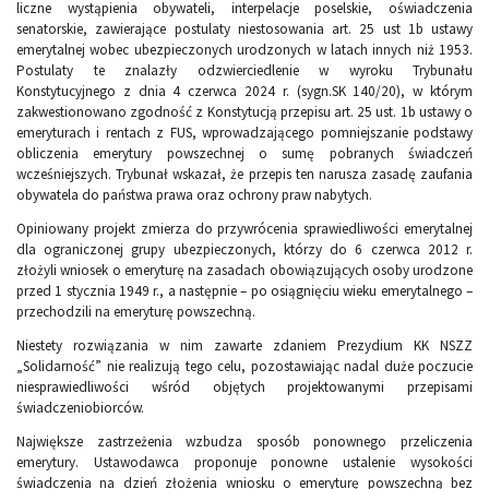
liczne wystąpienia obywateli, interpelacje poselskie, oświadczenia
senatorskie, zawierające postulaty niestosowania art. 25 ust 1b ustawy
emerytalnej wobec ubezpieczonych urodzonych w latach innych niż 1953.
Postulaty te znalazły odzwierciedlenie w wyroku Trybunału
Konstytucyjnego z dnia 4 czerwca 2024 r. (sygn.SK 140/20), w którym
zakwestionowano zgodność z Konstytucją przepisu art. 25 ust. 1b ustawy o
emeryturach i rentach z FUS, wprowadzającego pomniejszanie podstawy
obliczenia emerytury powszechnej o sumę pobranych świadczeń
wcześniejszych. Trybunał wskazał, że przepis ten narusza zasadę zaufania
obywatela do państwa prawa oraz ochrony praw nabytych.
Opiniowany projekt zmierza do przywrócenia sprawiedliwości emerytalnej
dla ograniczonej grupy ubezpieczonych, którzy do 6 czerwca 2012 r.
złożyli wniosek o emeryturę na zasadach obowiązujących osoby urodzone
przed 1 stycznia 1949 r., a następnie – po osiągnięciu wieku emerytalnego –
przechodzili na emeryturę powszechną.
Niestety rozwiązania w nim zawarte zdaniem Prezydium KK NSZZ
„Solidarność” nie realizują tego celu, pozostawiając nadal duże poczucie
niesprawiedliwości wśród objętych projektowanymi przepisami
świadczeniobiorców.
Największe zastrzeżenia wzbudza sposób ponownego przeliczenia
emerytury. Ustawodawca proponuje ponowne ustalenie wysokości
świadczenia na dzień złożenia wniosku o emeryturę powszechną bez