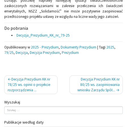
Uznając potrzebę naprawy istniejącej sytuacji świadczeniobiorców
zaskoczonych rozwiązaniami w zakresie przeliczenia ich świadczeń
emerytalnych, NSZZ „Solidarność” nie może pozytywnie zaopiniować
przedłożonego projektu ustawy ze względu na liczne wady jego założeń.
Do pobrania
Decyzja_Prezydium_KK_nr_79-25
Opublikowany w
2025 - Prezydium
,
Dokumenty Prezydium
|
Tagi
2025
,
79/25
,
Decyzja
,
Decyzja Prezydium
,
Prezydium
Nawigacja
Decyzja Prezydium KK nr
Decyzja Prezydium KK nr
wpisu
78/25 ws. opinii o projekcie
80/25 ws. zaopiniowania
rozporządzenia ...
wniosku Zarządu Spół...
Wyszukaj
Publikacje według daty