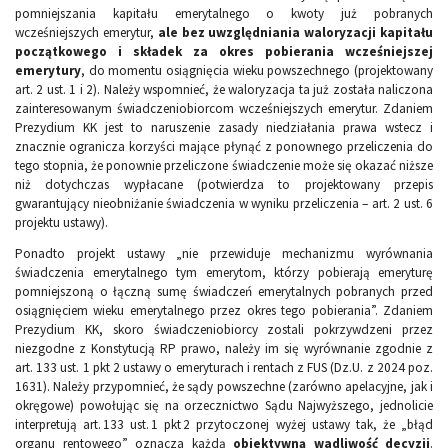
pomniejszania kapitału emerytalnego o kwoty już pobranych
wcześniejszych emerytur,
ale bez
uwzględniania waloryzacji kapitału
początkowego i składek za okres pobierania wcześniejszej
emerytury
, do momentu osiągnięcia wieku powszechnego (projektowany
art. 2 ust. 1 i 2). Należy wspomnieć, że waloryzacja ta już została naliczona
zainteresowanym świadczeniobiorcom wcześniejszych emerytur. Zdaniem
Prezydium KK jest to naruszenie zasady niedziałania prawa wstecz i
znacznie ogranicza korzyści mające płynąć z ponownego przeliczenia do
tego stopnia, że ponownie przeliczone świadczenie może się okazać niższe
niż dotychczas wypłacane (potwierdza to projektowany przepis
gwarantujący nieobniżanie świadczenia w wyniku przeliczenia – art. 2 ust. 6
projektu ustawy).
Ponadto projekt ustawy „nie przewiduje mechanizmu wyrównania
świadczenia emerytalnego tym emerytom, którzy pobierają emeryturę
pomniejszoną o łączną sumę świadczeń emerytalnych pobranych przed
osiągnięciem wieku emerytalnego przez okres tego pobierania”. Zdaniem
Prezydium KK, skoro świadczeniobiorcy zostali pokrzywdzeni przez
niezgodne z Konstytucją RP prawo, należy im się wyrównanie zgodnie z
art. 133 ust. 1 pkt 2 ustawy o emeryturach i rentach z FUS (Dz.U. z 2024 poz.
1631). Należy przypomnieć, że sądy powszechne (zarówno apelacyjne, jak i
okręgowe) powołując się na orzecznictwo Sądu Najwyższego, jednolicie
interpretują art. 133 ust. 1 pkt 2 przytoczonej wyżej ustawy tak, że „błąd
organu rentowego” oznacza każdą
obiektywną wadliwość decyzji
.