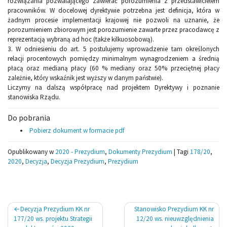
rozwiązania pozwalającego zawierać porozumienia z przedstawicielem
pracowników. W docelowej dyrektywie potrzebna jest definicja, która w
żadnym procesie implementacji krajowej nie pozwoli na uznanie, że
porozumieniem zbiorowym jest porozumienie zawarte przez pracodawcę z
reprezentacją wybraną ad hoc (także kilkuosobową).
3. W odniesieniu do art. 5 postulujemy wprowadzenie tam określonych
relacji procentowych pomiędzy minimalnym wynagrodzeniem a średnią
płacą oraz medianą płacy (60 % mediany oraz 50% przeciętnej płacy
zależnie, który wskaźnik jest wyższy w danym państwie).
Liczymy na dalszą współpracę nad projektem Dyrektywy i poznanie
stanowiska Rządu.
Do pobrania
Pobierz dokument w formacie pdf
Opublikowany w
2020 - Prezydium
,
Dokumenty Prezydium
|
Tagi
178/20
,
2020
,
Decyzja
,
Decyzja Prezydium
,
Prezydium
Nawigacja
Decyzja Prezydium KK nr
Stanowisko Prezydium KK nr
wpisu
177/20 ws. projektu Strategii
12/20 ws. nieuwzględnienia