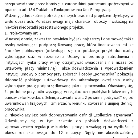
przeprowadzone przez Komisję z europejskimi partnerami społecznymi w
oparciu o art. 154 Traktatu o Funkcjonowaniu Unii Europejskiej.
Widzimy jednocześnie potrzebę dalszych prac nad projektem dyrektywy w
wielu obszarach. Poniższe uwagi mają charakter roboczy i wskazują na
niektóre niedostatki przedstawionego projektu.
1. Projektowany art. 2.
W naszej ocenie, zakres ten powinien być jak najszerszy i obejmować także
osoby wykonujące podporządkowaną pracę, która finansowana jest ze
środków publicznych (odwołując się do polskiego przykładu: osoby
wykonujące staż w rozumieniu Ustawy o promocji zatrudnienia i
instytucjach rynku pracy winny otrzymywać świadczenie nie niższe od
ustawowej płacy minimalnej). Także doświadczenia z wprowadzeniem
instytucji umowy o pomocy przy zbiorach i osoby „pomocnika” pokazują
skłonność polskiego ustawodawcy do arbitralnego określania osoby
wykonującej pracę podporządkowaną jako niepracownika. Obawiamy się,
że podobne przypadki występują w regulacjach i praktykach także innych
państw członkowskich. Definicja zawarta w art. 2 powinna „odrywać” się od
uwarunkowań krajowych i zmierzać w kierunku stworzenia unijnej definicji
pracownika.
2. Niepokojący jest brak doprecyzowania definicji „collective agreement”.
Odwołujemy się w tym zakresie do polskich doświadczeń z
wprowadzeniem regulacji w kodeksie pracy pozwalającej na wydłużanie
okresu rozliczeniowego do 12 miesięcy. Nigdy nie akceptowaliśmy