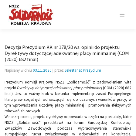
Skip
to
content
Decyzja Prezydium KK nr 178/20 ws. opinii do projektu
Dyrektywy dotyczącej adekwatnej płacy minimalnej (COM
(2020) 682 final)
Napisany w dniu
03.11.2020
|
przez
Sekretariat Prezydium
Prezydium Komisji Krajowej NSZZ „Solidarność” z zadowoleniem wita
projekt
Dyrektywy dotyczącej adekwatnej płacy minimalnej
(COM (2020) 682
final). Jest to ważny krok w kierunku implementacji zasad Europejskiego
filaru praw socjalnych odnoszących się do uczciwych warunków pracy, w
tym wprowadzenia uczciwej płacy minimalnej i promowania efektywnych
rokowań zbiorowych.
W naszej ocenie, projekt dyrektywy odpowiada w części na postulaty, które
NSZZ „Solidarność” przedstawił na forum Europejskiej Konfederacji
Związków Zawodowych podczas wypracowywania stanowiska
europejskiego ruchu związkowego w odpowiedzi na konsultacje,