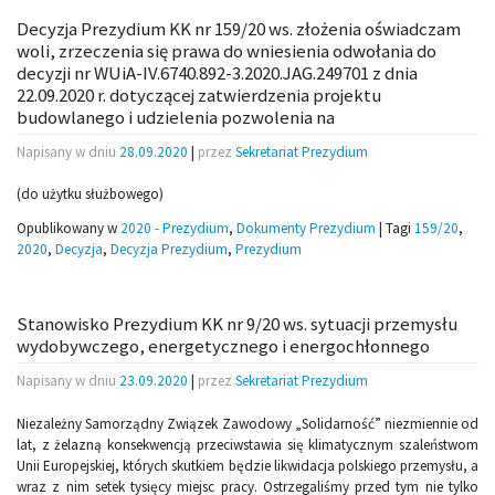
Decyzja Prezydium KK nr 159/20 ws. złożenia oświadczam
woli, zrzeczenia się prawa do wniesienia odwołania do
decyzji nr WUiA-IV.6740.892-3.2020.JAG.249701 z dnia
22.09.2020 r. dotyczącej zatwierdzenia projektu
budowlanego i udzielenia pozwolenia na
Napisany w dniu
28.09.2020
|
przez
Sekretariat Prezydium
(do użytku służbowego)
Opublikowany w
2020 - Prezydium
,
Dokumenty Prezydium
|
Tagi
159/20
,
2020
,
Decyzja
,
Decyzja Prezydium
,
Prezydium
Stanowisko Prezydium KK nr 9/20 ws. sytuacji przemysłu
wydobywczego, energetycznego i energochłonnego
Napisany w dniu
23.09.2020
|
przez
Sekretariat Prezydium
Niezależny Samorządny Związek Zawodowy „Solidarność” niezmiennie od
lat, z żelazną konsekwencją przeciwstawia się klimatycznym szaleństwom
Unii Europejskiej, których skutkiem będzie likwidacja polskiego przemysłu, a
wraz z nim setek tysięcy miejsc pracy. Ostrzegaliśmy przed tym nie tylko