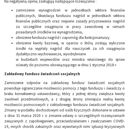
Na negatywną opinię zasługują następujące rozwiązania :
zamrożenie wynagrodzeń w jednostkach sektora finansów
publicznych, likwidacja funduszu nagród w jednostkach sektora
finansów publicznych oraz niejasne zasady przyznawania nagród
za szczególne osiągnięcia w pracy zawodowej w ramach
posiadanych środków na wynagrodzenia,
obniżenie funduszu nagród i zapomóg dla funkcjonariuszy
obniżenie kwoty bazowej, w oparciu o którą zostają wyliczone
środki na wypłaty nagród dla nauczycieli za ich osiągnięcia
dydaktyczno-wychowawcze, wyodrębniane
w budżetach wojewodów oraz ministra właściwego do spraw
oświaty do poziomu obowiązującego w dniu 1 stycznia 2018 r.
Zakładowy fundusz świadczeń socjalnych
Zamrożenie odpisów na zakładowy fundusz świadczeń socjalnych
powoduje ograniczanie możliwości pomocy z tego funduszu i świadczy o
braku konsekwencji ustawodawcy, który z jednej strony zwiększa kwoty
zwolnień przedmiotowych, a z drugiej strony zmniejsza realną kwotę
możliwości pomocowych z zakładowego funduszu świadczeń socjalnych.
Zmiany w podatku dochodowym od osób fizycznych dokonane w ustawie
z dnia 31 marca 2020 r. o zmianie ustawy o szczególnych rozwiązaniach
związanych z zapobieganiem, przeciwdziałaniem i zwalczaniem COVID-
19, innych chorób zakaźnych oraz wywołanych nimi sytuacji kryzysowych