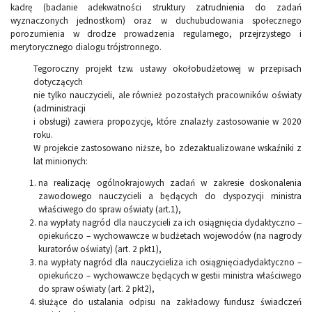
kadrę (badanie adekwatności struktury zatrudnienia do zadań
wyznaczonych jednostkom) oraz w duchubudowania społecznego
porozumienia w drodze prowadzenia regularnego, przejrzystego i
merytorycznego dialogu trójstronnego.
Tegoroczny projekt tzw. ustawy okołobudżetowej w przepisach
dotyczących
nie tylko nauczycieli, ale również pozostałych pracowników oświaty
(administracji
i obsługi) zawiera propozycje, które znalazły zastosowanie w 2020
roku.
W projekcie zastosowano niższe, bo zdezaktualizowane wskaźniki z
lat minionych:
na realizację ogólnokrajowych zadań w zakresie doskonalenia
zawodowego nauczycieli a będących do dyspozycji ministra
właściwego do spraw oświaty (art.1),
na wypłaty nagród dla nauczycieli za ich osiągnięcia dydaktyczno –
opiekuńczo – wychowawcze w budżetach wojewodów (na nagrody
kuratorów oświaty) (art. 2 pkt1),
na wypłaty nagród dla nauczycieliza ich osiągnięciadydaktyczno –
opiekuńczo – wychowawcze będących w gestii ministra właściwego
do spraw oświaty (art. 2 pkt2),
służące do ustalania odpisu na zakładowy fundusz świadczeń