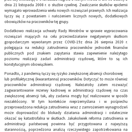
dnia 21 listopada 2008 r. o służbie cywilnej. Zwalczanie skutków epidemii
wymagało wprowadzenia wielu nowych rozwiązań prawnych. Ich realizacja
łączy się z powstaniem i nałożeniem licznych nowych, dodatkowych
obowiązków na pracowników tej grupy.
Dodatkowo realizacja uchwały Rady Ministrów w sprawie wypracowania
rozwiązań mających na celu przeciwdziałanie negatywnym skutkom
gospodarczym wywołanym przez COVID-19z dnia 26 sierpnia 2020 r.
polegająca na redukcji zatrudnienia pracowników jednostek finansów
publicznych pod znakiem zapytania stawia zapewnienie należytego
poziomu realizacji zadań administracji rządowej, które to są ich
konstytucyjnym obowiązkiem.
Ponadto, z pandemią łączy się ryzyko zwiększonej absencji chorobowej
lub profilaktycznej (kwarantanna) pracowników. Dotyczyć to może również
pracowników administracji rządowej. Należałoby zatem rozważyć
zagwarantowanie rezerwy kadrowej w administracji rządowej na czas
zwiększonej absencji tak, aby zadania mogły być realizowane w sposób
niezakłócony. W tym kontekście nieprzemyślana i w pośpiechu
przeprowadzona redukcja zatrudnienia wraz z zamrożeniem wynagrodzeń
może doprowadzić do blokady działania administracji i ostatecznie
okazać się katastrofalna w skutkach. Jakakolwiek reforma zatrudnienia w
administracji państwowej powinna być przygotowana z najwyższą
starannością, poprzedzona analizą rzeczywistego zapotrzebowania na