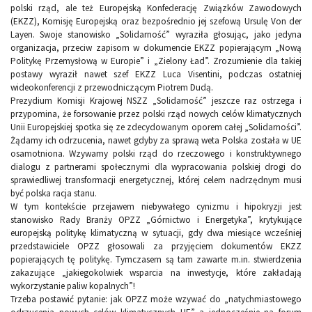
polski rząd, ale też Europejską Konfederację Związków Zawodowych
(EKZZ), Komisję Europejską oraz bezpośrednio jej szefową Ursulę Von der
Layen. Swoje stanowisko „Solidarność” wyraziła głosując, jako jedyna
organizacja, przeciw zapisom w dokumencie EKZZ popierającym „Nową
Politykę Przemysłową w Europie” i „Zielony Ład”. Zrozumienie dla takiej
postawy wyraził nawet szef EKZZ Luca Visentini, podczas ostatniej
wideokonferencji z przewodniczącym Piotrem Dudą.
Prezydium Komisji Krajowej NSZZ „Solidarność” jeszcze raz ostrzega i
przypomina, że forsowanie przez polski rząd nowych celów klimatycznych
Unii Europejskiej spotka się ze zdecydowanym oporem całej „Solidarności”.
Żądamy ich odrzucenia, nawet gdyby za sprawą weta Polska została w UE
osamotniona. Wzywamy polski rząd do rzeczowego i konstruktywnego
dialogu z partnerami społecznymi dla wypracowania polskiej drogi do
sprawiedliwej transformacji energetycznej, której celem nadrzędnym musi
być polska racja stanu.
W tym kontekście przejawem niebywałego cynizmu i hipokryzji jest
stanowisko Rady Branży OPZZ „Górnictwo i Energetyka”, krytykujące
europejską politykę klimatyczną w sytuacji, gdy dwa miesiące wcześniej
przedstawiciele OPZZ głosowali za przyjęciem dokumentów EKZZ
popierających tę politykę. Tymczasem są tam zawarte m.in. stwierdzenia
zakazujące „jakiegokolwiek wsparcia na inwestycje, które zakładają
wykorzystanie paliw kopalnych”!
Trzeba postawić pytanie: jak OPZZ może wzywać do „natychmiastowego