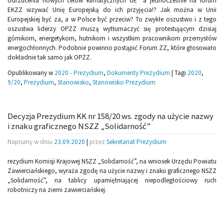
odrzucenia nowych celów klimatycznych UE” a jednocześnie na forum
EKZZ wzywać Unię Europejską do ich przyjęcia!? Jak można w Unii
Europejskiej być za, a w Polsce być przeciw? To zwykłe oszustwo i z tego
oszustwa liderzy OPZZ muszą wytłumaczyć się protestującym dzisiaj
górnikom, energetykom, hutnikom i wszystkim pracownikom przemysłów
energochłonnych. Podobnie powinno postąpić Forum ZZ, które głosowało
dokładnie tak samo jak OPZZ.
Opublikowany w
2020 - Prezydium
,
Dokumenty Prezydium
|
Tagi
2020
,
9/20
,
Prezydium
,
Stanowisko
,
Stanowisko Prezydium
Decyzja Prezydium KK nr 158/20 ws. zgody na użycie nazwy
i znaku graficznego NSZZ „Solidarność”
Napisany w dniu
23.09.2020
|
przez
Sekretariat Prezydium
rezydium Komisji Krajowej NSZZ „Solidarność”, na wniosek Urzędu Powiatu
Zawierciańskiego, wyraża zgodę na użycie nazwy i znaku graficznego NSZZ
„Solidarność”, na tablicy upamiętniającej niepodległościowy ruch
robotniczy na ziemi zawierciańskiej.