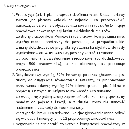
Uwagi szczegółowe
Propozycja (art. 1 pkt 1 projektu) skreślenia w art. 8 ust. 1 ustawy
zwrotu „na pisemny wniosek co najmniej 10% pracowników”,
oznacza, że działania dotyczące ustanowienia rady
de facto
inicjuje
pracodawca nawet w sytuacji braku jakichkolwiek impulsów
ze strony pracowników. Ponieważ rada pracowników powinna mieć
wyraźny mandat społeczny do powstania, w przypadku takiej
zmiany dotychczasowe progi dla zgłaszania kandydatów do rady
wymienione w art. 4. ust. 4 ustawy powinny zostać utrzymane
lub podniesione (z uwzględnieniem proponowanego dodatkowego
progu 500 pracowników), a nie obniżone, jak proponuje
projektodawca.
Dotychczasowy wymóg 50% frekwencji podczas głosowania jest
trudny do osiągnięcia, równocześnie uważamy, że proponowany
przez wnioskodawcę wymóg 10% frekwencji (art. 1 pkt 3 litera e
projektu) jest zbyt niski. Mógłby to być wymóg 30% frekwencji
co wydaje się z jednej strony zapewniać członkom rady społeczny
mandat do pełnienia funkcji, a z drugiej strony nie stanowić
nadmiernej przeszkody do tworzenia rady.
W przypadku braku 30% frekwencji, kolejne głosowanie winno odbyć
się w okresie 3 miesięcy (a nie 12 jak proponuje wnioskodawca).
Negatywnie należy ocenić zwiększenie kompetencji pracodawcy w