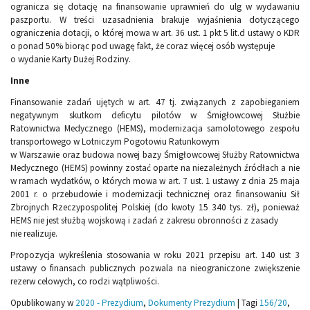
ogranicza się dotację na finansowanie uprawnień do ulg w wydawaniu
paszportu. W treści uzasadnienia brakuje wyjaśnienia dotyczącego
ograniczenia dotacji, o której mowa w art. 36 ust. 1 pkt 5 lit.d ustawy o KDR
o ponad 50% biorąc pod uwagę fakt, że coraz więcej osób występuje
o wydanie Karty Dużej Rodziny.
Inne
Finansowanie zadań ujętych w art. 47 tj. związanych z zapobieganiem
negatywnym skutkom deficytu pilotów w Śmigłowcowej Służbie
Ratownictwa Medycznego (HEMS), modernizacja samolotowego zespołu
transportowego w Lotniczym Pogotowiu Ratunkowym
w Warszawie oraz budowa nowej bazy Śmigłowcowej Służby Ratownictwa
Medycznego (HEMS) powinny zostać oparte na niezależnych źródłach a nie
w ramach wydatków, o których mowa w art. 7 ust. 1 ustawy z dnia 25 maja
2001 r. o przebudowie i modernizacji technicznej oraz finansowaniu Sił
Zbrojnych Rzeczypospolitej Polskiej (do kwoty 15 340 tys. zł), ponieważ
HEMS nie jest służbą wojskową i zadań z zakresu obronności z zasady
nie realizuje.
Propozycja wykreślenia stosowania w roku 2021 przepisu art. 140 ust 3
ustawy o finansach publicznych pozwala na nieograniczone zwiększenie
rezerw celowych, co rodzi wątpliwości.
Opublikowany w
2020 - Prezydium
,
Dokumenty Prezydium
|
Tagi
156/20
,