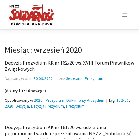
Skip
to
content
Miesiąc:
wrzesień 2020
Decyzja Prezydium KK nr 162/20 ws. XVIII Forum Prawników
Związkowych
Napisany w dniu
30.09.2020
|
przez
Sekretariat Prezydium
(do użytku służbowego)
Opublikowany w
2020 - Prezydium
,
Dokumenty Prezydium
|
Tagi
162/20
,
2020
,
Decyzja
,
Decyzja Prezydium
,
Prezydium
Decyzja Prezydium KK nr 161/20 ws. udzielenia
pełnomocnictwa do reprezentowania NSZZ „Solidarność”