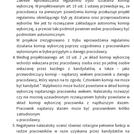
zakresie wprowadzania regulaminu trybu działania komisji
wyborczej. W projektowanym art. 10 ust. 1 ustawy przewiduje się, że
pracodawca na pierwszym posiedzeniu komisji przekazuje projekt
regulaminu określającego tryb jej działania oraz przeprowadzenia
wyborów. Nie jest to rozwiązanie zakładające autonomię komisji
wyborczej, a przecież taki podmiot powinien wobec pracodawcy być
podmiotem autonomicznym.
W projekcie zrezygnowano z trybu wprowadzenia regulaminu
działania komisji wyborczej poprzez uzgodnienia z pracownikami
wyłonionymi w trybie przyjętym u danego pracodawcy.
Według projektowanego art. 10 ust. 2 „w skład komisji wyborczej
wchodzi wskazana przez pracodawcę osoba oraz po jednej osobie
wskazanej przez każdego z kandydatów, a także – jako
przewodniczący komisji – najstarszy wiekiem pracownik u danego
pracodawcy, który wyrazi na to zgodę. Członkiem komisji nie może
być kandydat.”. Wątpliwości może budzić powołanie w skład komisji
wyborczej najstarszego pracownika wiekiem. Należałoby rozważyć
czy nie mocniej uzasadnionym rozwiązaniem byłoby powołanie w
skład komisji wyborczej pracownika z najdłuższym stażem.
Pracownik najstarszy stażem może być pracownikiem krótko
zatrudnionym
u pracodawcy.
Negatywnie należałoby ocenić również rotacyjne pełnienie funkcji w
radzie pracowników w razie uzyskania przez kandydatów na