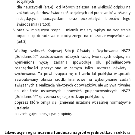
socjalnych
dla nauczycieli (art.4), od których zależna jest wielkość odpisu na
zakładowy fundusz świadczeń socjalnych od pracowników oświaty
niebędących nauczycielami oraz pozostałych biorców tego
świadczenia (art.53),
oraz w mniejszym stopniu miernik mający wpływ na wspieranie
organizacji doradztwa metodycznego na obszarze województwa
(art.3).
Według wyliczeń Krajowej Sekcji Oświaty i Wychowania NSZZ
„Solidarność” zastosowanie niższych kwot, tworzących odpisy na
wymienione wyżej zadania spowoduje ok. półmiliardowe
oszczędności poczynione w samym tylko sektorze oświaty i
wychowania. Ta powtarzająca się od wielu lat praktyka w sposób
zawoalowany obniża środki finansowe na wykonywanie zadań
związanych z realizacją niektórych obowiązków, ale wpływa również
na obniżenie ustawowych uprawnień gruppracowniczych. NSZZ
„Solidarność” sprzeciwia się tego rodzaju praktykom,
poprzez które omija się (zmienia) ustalone wcześniej normatywne
ustalenia
co zasługuje na negatywną opinię.
Likwidacje i ograniczenia funduszu nagród w jednostkach sektora