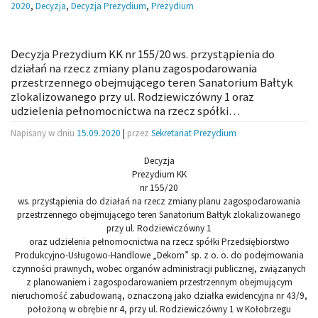
2020
,
Decyzja
,
Decyzja Prezydium
,
Prezydium
Decyzja Prezydium KK nr 155/20 ws. przystąpienia do
działań na rzecz zmiany planu zagospodarowania
przestrzennego obejmującego teren Sanatorium Bałtyk
zlokalizowanego przy ul. Rodziewiczówny 1 oraz
udzielenia pełnomocnictwa na rzecz spółki…
Napisany w dniu
15.09.2020
|
przez
Sekretariat Prezydium
Decyzja
Prezydium KK
nr 155/20
ws. przystąpienia do działań na rzecz zmiany planu zagospodarowania
przestrzennego obejmującego teren Sanatorium Bałtyk zlokalizowanego
przy ul. Rodziewiczówny 1
oraz udzielenia pełnomocnictwa na rzecz spółki Przedsiębiorstwo
Produkcyjno-Usługowo-Handlowe „Dekom” sp. z o. o. do podejmowania
czynności prawnych, wobec organów administracji publicznej, związanych
z planowaniem i zagospodarowaniem przestrzennym obejmującym
nieruchomość zabudowaną, oznaczoną jako działka ewidencyjna nr 43/9,
położoną w obrębie nr 4, przy ul. Rodziewiczówny 1 w Kołobrzegu