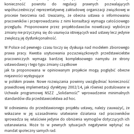
konieczność powrotu do regulacji prawnych pozwalających
współuczestniczyć reprezentatywnej zakładowej organizacji związkowej w
procesie tworzenia rad. Uważamy, że obecna ustawa o informowaniu
pracowników i przeprowadzaniu z nimi konsultacji wymaga całościowego
przeglądu. Proponowane przez projektodawców nowelizacji wybiórcze
zmiany nie przyczynią się do usunięcia istniejących wad ustawy lecz jedynie
zwiększą jej dysfunkcjonalność.
W Polsce od pewnego czasu toczy się dyskusja nad modelem zbiorowego
prawa pracy. Kwestia usytuowania pozazwiązkowych przedstawicielstw
pracowniczych wymaga bardziej kompleksowego namysłu ze strony
ustawodawcy i tego typu zmiany cząstkowe
jak ta proponowana w opiniowanym projekcie mogą pogłębić obecne
niejasności występujące
w polskim prawie. Nowe rozwiązania powinny uwzględniać konieczność
prawidłowej implementacji dyrektywy 2002/14, jak również postulowane w
Uchwale programowej NSZZ „Solidarność” wprowadzenie minimalnych
standardów dla przedstawicielstwa ad hoc.
W odniesieniu do przedstawionego projektu ustawy, należy zauważyć, że
wskazane w jej uzasadnieniu ułatwianie działania rad pracowników
sprowadza się właściwie jedynie do obniżenia wymogów dotyczących ich
ustanawiania. Może to w pewnych sytuacjach negatywnie wpłynąć na
mandat społeczny samych rad.