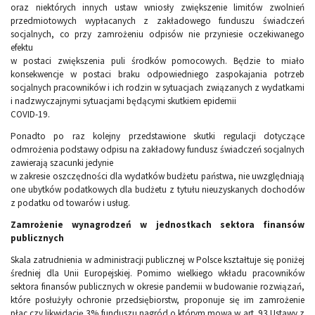
oraz niektórych innych ustaw wniosły zwiększenie limitów zwolnień
przedmiotowych wypłacanych z zakładowego funduszu świadczeń
socjalnych, co przy zamrożeniu odpisów nie przyniesie oczekiwanego
efektu
w postaci zwiększenia puli środków pomocowych. Będzie to miało
konsekwencje w postaci braku odpowiedniego zaspokajania potrzeb
socjalnych pracowników i ich rodzin w sytuacjach związanych z wydatkami
i nadzwyczajnymi sytuacjami będącymi skutkiem epidemii
COVID-19.
Ponadto po raz kolejny przedstawione skutki regulacji dotyczące
odmrożenia podstawy odpisu na zakładowy fundusz świadczeń socjalnych
zawierają szacunki jedynie
w zakresie oszczędności dla wydatków budżetu państwa, nie uwzględniają
one ubytków podatkowych dla budżetu z tytułu nieuzyskanych dochodów
z podatku od towarów i usług.
Zamrożenie wynagrodzeń w jednostkach sektora finansów
publicznych
Skala zatrudnienia w administracji publicznej w Polsce kształtuje się poniżej
średniej dla Unii Europejskiej. Pomimo wielkiego wkładu pracowników
sektora finansów publicznych w okresie pandemii w budowanie rozwiązań,
które posłużyły ochronie przedsiębiorstw, proponuje się im zamrożenie
płac czy likwidację 3% funduszu nagród o którym mowa w art. 93 Ustawy z