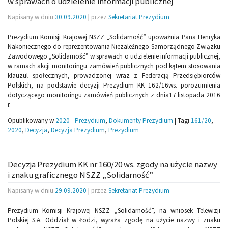
w sprawach o udzielenie informacji publicznej
Napisany w dniu
30.09.2020
|
przez
Sekretariat Prezydium
Prezydium Komisji Krajowej NSZZ „Solidarność” upoważnia Pana Henryka
Nakoniecznego do reprezentowania Niezależnego Samorządnego Związku
Zawodowego „Solidarność” w sprawach o udzielenie informacji publicznej,
w ramach akcji monitoringu zamówień publicznych pod kątem stosowania
klauzul społecznych, prowadzonej wraz z Federacją Przedsiębiorców
Polskich, na podstawie decyzji Prezydium KK 162/16ws. porozumienia
dotyczącego monitoringu zamówień publicznych z dnia17 listopada 2016
r.
Opublikowany w
2020 - Prezydium
,
Dokumenty Prezydium
|
Tagi
161/20
,
2020
,
Decyzja
,
Decyzja Prezydium
,
Prezydium
Decyzja Prezydium KK nr 160/20 ws. zgody na użycie nazwy
i znaku graficznego NSZZ „Solidarność”
Napisany w dniu
29.09.2020
|
przez
Sekretariat Prezydium
Prezydium Komisji Krajowej NSZZ „Solidarność”, na wniosek Telewizji
Polskiej S.A. Oddział w Łodzi, wyraża zgodę na użycie nazwy i znaku