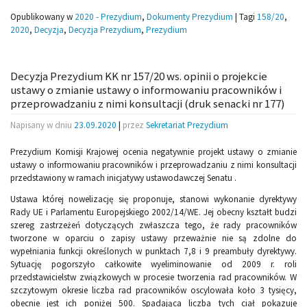
Opublikowany w
2020 - Prezydium
,
Dokumenty Prezydium
|
Tagi
158/20
,
2020
,
Decyzja
,
Decyzja Prezydium
,
Prezydium
Decyzja Prezydium KK nr 157/20 ws. opinii o projekcie
ustawy o zmianie ustawy o informowaniu pracowników i
przeprowadzaniu z nimi konsultacji (druk senacki nr 177)
Napisany w dniu
23.09.2020
|
przez
Sekretariat Prezydium
Prezydium Komisji Krajowej ocenia negatywnie projekt ustawy o zmianie
ustawy o informowaniu pracowników i przeprowadzaniu z nimi konsultacji
przedstawiony w ramach inicjatywy ustawodawczej Senatu .
Ustawa której nowelizację się proponuje, stanowi wykonanie dyrektywy
Rady UE i Parlamentu Europejskiego 2002/14/WE. Jej obecny kształt budzi
szereg zastrzeżeń dotyczących zwłaszcza tego, że rady pracowników
tworzone w oparciu o zapisy ustawy przeważnie nie są zdolne do
wypełniania funkcji określonych w punktach 7,8 i 9 preambuły dyrektywy.
Sytuację pogorszyło całkowite wyeliminowanie od 2009 r. roli
przedstawicielstw związkowych w procesie tworzenia rad pracowników. W
szczytowym okresie liczba rad pracowników oscylowała koło 3 tysięcy,
obecnie jest ich poniżej 500. Spadająca liczba tych ciał pokazuje