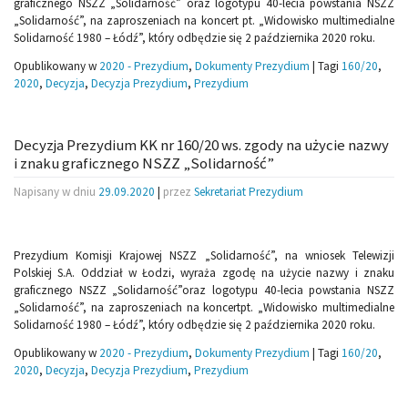
graficznego NSZZ „Solidarność” oraz logotypu 40-lecia powstania NSZZ
„Solidarność”, na zaproszeniach na koncert pt. „Widowisko multimedialne
Solidarność 1980 – Łódź”, który odbędzie się 2 października 2020 roku.
Opublikowany w
2020 - Prezydium
,
Dokumenty Prezydium
|
Tagi
160/20
,
2020
,
Decyzja
,
Decyzja Prezydium
,
Prezydium
Decyzja Prezydium KK nr 160/20 ws. zgody na użycie nazwy
i znaku graficznego NSZZ „Solidarność”
Napisany w dniu
29.09.2020
|
przez
Sekretariat Prezydium
Prezydium Komisji Krajowej NSZZ „Solidarność”, na wniosek Telewizji
Polskiej S.A. Oddział w Łodzi, wyraża zgodę na użycie nazwy i znaku
graficznego NSZZ „Solidarność”oraz logotypu 40-lecia powstania NSZZ
„Solidarność”, na zaproszeniach na koncertpt. „Widowisko multimedialne
Solidarność 1980 – Łódź”, który odbędzie się 2 października 2020 roku.
Opublikowany w
2020 - Prezydium
,
Dokumenty Prezydium
|
Tagi
160/20
,
2020
,
Decyzja
,
Decyzja Prezydium
,
Prezydium