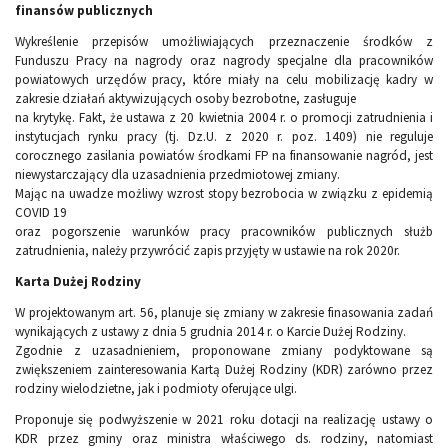
finansów publicznych
Wykreślenie przepisów umożliwiających przeznaczenie środków z
Funduszu Pracy na nagrody oraz nagrody specjalne dla pracowników
powiatowych urzędów pracy, które miały na celu mobilizację kadry w
zakresie działań aktywizujących osoby bezrobotne, zasługuje
na krytykę. Fakt, że ustawa z 20 kwietnia 2004 r. o promocji zatrudnienia i
instytucjach rynku pracy (tj. Dz.U. z 2020 r. poz. 1409) nie reguluje
corocznego zasilania powiatów środkami FP na finansowanie nagród, jest
niewystarczający dla uzasadnienia przedmiotowej zmiany.
Mając na uwadze możliwy wzrost stopy bezrobocia w związku z epidemią
COVID 19
oraz pogorszenie warunków pracy pracowników publicznych służb
zatrudnienia, należy przywrócić zapis przyjęty w ustawie na rok 2020r.
Karta Dużej Rodziny
W projektowanym art. 56, planuje się zmiany w zakresie finasowania zadań
wynikających z ustawy z dnia 5 grudnia 2014 r. o Karcie Dużej Rodziny.
Zgodnie z uzasadnieniem, proponowane zmiany podyktowane są
zwiększeniem zainteresowania Kartą Dużej Rodziny (KDR) zarówno przez
rodziny wielodzietne, jak i podmioty oferujące ulgi.
Proponuje się podwyższenie w 2021 roku dotacji na realizację ustawy o
KDR przez gminy oraz ministra właściwego ds. rodziny, natomiast