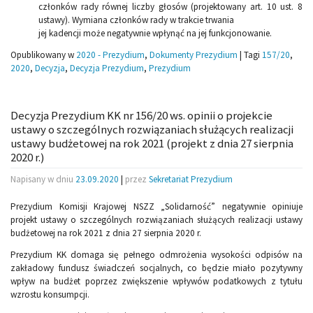
członków rady równej liczby głosów (projektowany art. 10 ust. 8
ustawy). Wymiana członków rady w trakcie trwania
jej kadencji może negatywnie wpłynąć na jej funkcjonowanie.
Opublikowany w
2020 - Prezydium
,
Dokumenty Prezydium
|
Tagi
157/20
,
2020
,
Decyzja
,
Decyzja Prezydium
,
Prezydium
Decyzja Prezydium KK nr 156/20 ws. opinii o projekcie
ustawy o szczególnych rozwiązaniach służących realizacji
ustawy budżetowej na rok 2021 (projekt z dnia 27 sierpnia
2020 r.)
Napisany w dniu
23.09.2020
|
przez
Sekretariat Prezydium
Prezydium Komisji Krajowej NSZZ „Solidarność” negatywnie opiniuje
projekt ustawy o szczególnych rozwiązaniach służących realizacji ustawy
budżetowej na rok 2021 z dnia 27 sierpnia 2020 r.
Prezydium KK domaga się pełnego odmrożenia wysokości odpisów na
zakładowy fundusz świadczeń socjalnych, co będzie miało pozytywny
wpływ na budżet poprzez zwiększenie wpływów podatkowych z tytułu
wzrostu konsumpcji.