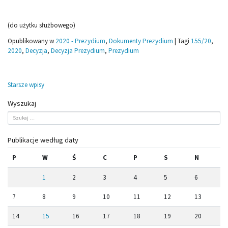
(do użytku służbowego)
Opublikowany w
2020 - Prezydium
,
Dokumenty Prezydium
|
Tagi
155/20
,
2020
,
Decyzja
,
Decyzja Prezydium
,
Prezydium
Nawigacja
Starsze wpisy
po
Wyszukaj
wpisach
Publikacje według daty
P
W
Ś
C
P
S
N
1
2
3
4
5
6
7
8
9
10
11
12
13
14
15
16
17
18
19
20