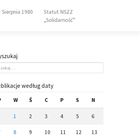
 Sierpnia 1980
Statut NSZZ
„Solidarność”
szukaj
blikacje według daty
P
W
Ś
C
P
S
N
1
2
3
4
5
6
7
8
9
10
11
12
13