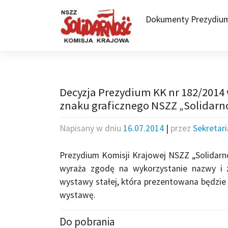
Skip
to
Dokumenty Prezydiu
content
Decyzja Prezydium KK nr 182/2014 
znaku graficznego NSZZ „Solidarn
Napisany w dniu
16.07.2014
|
przez
Sekretar
Prezydium Komisji Krajowej NSZZ „Solidarno
wyraża zgodę na wykorzystanie nazwy i 
wystawy stałej, która prezentowana będzie
wystawę.
Do pobrania