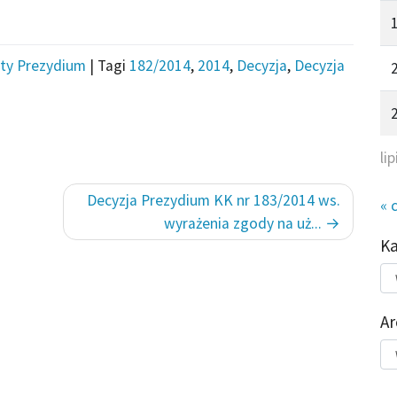
ty Prezydium
|
Tagi
182/2014
,
2014
,
Decyzja
,
Decyzja
li
Decyzja Prezydium KK nr 183/2014 ws.
« 
wyrażenia zgody na uż...
K
Kat
do
Ar
Ar