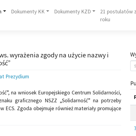
m
Dokumenty KK
Dokumenty KZD
21 postulatów z
roku
ws. wyrażenia zgody na użycie nazwy i
Wy
ość”
iat Prezydium
Pu
ść”, na wniosek Europejskiego Centrum Solidarności,
znaku graficznego NSZZ „Solidarność” na potrzeby
 w ECS. Zgoda obejmuje również materiały promujące