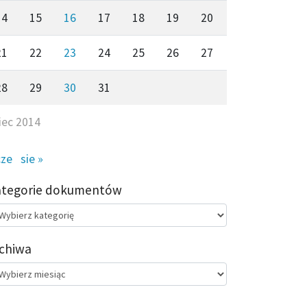
14
15
16
17
18
19
20
21
22
23
24
25
26
27
28
29
30
31
piec 2014
cze
sie »
ategorie dokumentów
egorie
kumentów
chiwa
chiwa