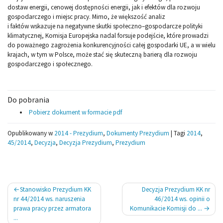
dostaw energii, cenowej dostępności energii, jak i efektów dla rozwoju
gospodarczego i miejsc pracy. Mimo, że większość analiz
i faktów wskazuje na negatywne skutki społeczno–gospodarcze polityki
klimatycznej, Komisja Europejska nadal forsuje podejście, które prowadzi
do poważnego zagrożenia konkurencyjności całej gospodarki UE, a w wielu
krajach, w tym w Polsce, może stać się skuteczną barierą dla rozwoju
gospodarczego i społecznego.
Do pobrania
Pobierz dokument w formacie pdf
Opublikowany w
2014 - Prezydium
,
Dokumenty Prezydium
|
Tagi
2014
,
45/2014
,
Decyzja
,
Decyzja Prezydium
,
Prezydium
Nawigacja
Stanowisko Prezydium KK
Decyzja Prezydium KK nr
wpisu
nr 44/2014 ws. naruszenia
46/2014 ws. opinii o
prawa pracy przez armatora
Komunikacie Komisji do ...
...