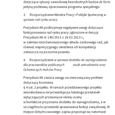
dotycząca sytuacji zawodowej bezrobotnych będzie
de facto
jedyną podstawą opracowania programu specjalnego.
3. Rozporządzenie Ministra Pracy i Polityki Społecznej
w
sprawie rad rynku pracy.
Prezydium KK podtrzymuje negatywne uwagi dotyczące
funkcjonowania rad rynku pracy zgłoszone w decyzji
Prezydium KK nr 140/2013 z 26.03.2013 r.,
w zakresie niezrównoważonego składu osobowego rad, jak
również nieprecyzyjnego określenia ich kompetencji
zwłaszcza na poziomie powiatu.
4.
Rozporządzenie
w sprawie dodatku do wynagrodzenia
dla pracowników publicznych służb zatrudnienia oraz
Ochotniczych Hufców Pracy
Prezydium KK zwraca uwagę na nierozwiązany problem
dotyczący brzmienia
§ 4 ust. 2 projektu. W ramach przedstawionego projektu
wnioskodawca nie przewiduje już katalogu przesłanek
wyłączających przesunięcie okresu oceny
w kontekście przyznania dodatku do wynagrodzenia, a w
szczególności przesłanki sprawowania funkcji związkowej. W
miejsce dotychczasowego zapisu proponuje się natomiast