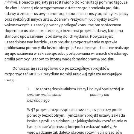
minimis.
Ponadto projekty przedstawiono do konsultacji pomimo tego, że
do chwili obecnej nie przygotowano ostatecznego brzmienia projektu
ustawy o zmianie ustawy o promocji zatrudnienia i instytucjach rynku pracy
oraz niektórych innych ustaw. Zdaniem Prezydium KK projekty aktów
wykonawczych z zasady powinny podlegać konsultacjom społecznym
dopiero po ustaleniu ostatecznego brzmienia projektu ustawy, która ma
stanowić upoważnienie i podstawę do ich wydania. Powyższe jest
uzasadnione tym bardziej, że w projekcie rozporządzenia w sprawie
profilowania pomocy dla bezrobotnego już na obecnym etapie nie realizuje
się upoważnienia w zakresie sposobu postępowania w ramach określonego
profilu pomocy. Stanowi to istotną wadę formalnoprawną projektu.
Odnosząc się szczegółowo do poszczególnych projektów
rozporządzeń MPiPS Prezydium Komisji Krajowej zgłasza następujące
uwagi.
1. Rozporządzenie Ministra Pracy i Polityki Społecznej
w
sprawie profilowania pomocy dla
bezrobotnego.
W §7 projektu rozporządzenia wskazuje się na trzy profile
pomocy bezrobotnym. Tymczasem projekt ustawy zakłada
istnienie profilu nie dokonując jakiegokolwiek rozróżnienia w
tym zakresie.W pierwszej kolejności wskazać należy, że
wprowadzanie tak daleko idącego rozwinięcia przepisów