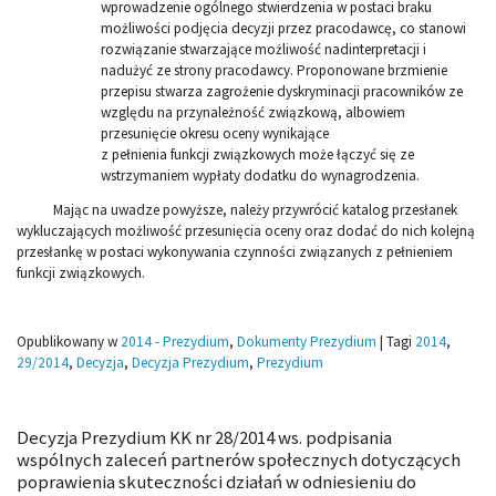
wprowadzenie ogólnego stwierdzenia w postaci braku
możliwości podjęcia decyzji przez pracodawcę, co stanowi
rozwiązanie stwarzające możliwość nadinterpretacji i
nadużyć ze strony pracodawcy. Proponowane brzmienie
przepisu stwarza zagrożenie dyskryminacji pracowników ze
względu na przynależność związkową, albowiem
przesunięcie okresu oceny wynikające
z pełnienia funkcji związkowych może łączyć się ze
wstrzymaniem wypłaty dodatku do wynagrodzenia.
Mając na uwadze powyższe, należy przywrócić katalog przesłanek
wykluczających możliwość przesunięcia oceny oraz dodać do nich kolejną
przesłankę w postaci wykonywania czynności związanych z pełnieniem
funkcji związkowych.
Opublikowany w
2014 - Prezydium
,
Dokumenty Prezydium
|
Tagi
2014
,
29/2014
,
Decyzja
,
Decyzja Prezydium
,
Prezydium
Decyzja Prezydium KK nr 28/2014 ws. podpisania
wspólnych zaleceń partnerów społecznych dotyczących
poprawienia skuteczności działań w odniesieniu do