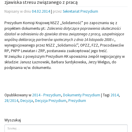
zjawiska stresu związanego z pracą
Napisany w dniu
04.02.2014
|
przez
Sekretariat Prezydium
Prezydium Komisji Krajowej NSZZ „Solidarność” po zapoznaniu się z
projektem dokumentu pt.:
Zalecenia dotyczące poprawienia skuteczności
działań w odniesieniu do zjawiska stresu związanego z pracą, uzupełniające
wspólną deklarację partnerów społecznych z dnia 14 listopada 2008 r.
,
wynegocjowanego przez NSZZ „Solidarność”, OPZZ, FZZ, Pracodawców
RP, PKPP Lewiatan i ZRP, postanawia zaakceptować jego treść.
W związku z powyższym Prezydium KK upoważnia zespół negocjacyjny w
składzie: Janusz Łaznowski, Barbara Surdykowska, Jerzy Wielgus, do
podpisania w/w. dokumentu.
Opublikowany w
2014 - Prezydium
,
Dokumenty Prezydium
|
Tagi
2014
,
28/2014
,
Decyzja
,
Decyzja Prezydium
,
Prezydium
Wyszukaj