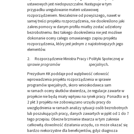
ustawowych jest niedopuszczalne. Następuje w tym
przypadku uregulowanie materii ustawowej
rozporządzeniem. Niezależnie od powyższego, nawet w
samej treści projektu rozporządzenia, nie dookreślono jaki
zakres pomocy w danym profilu miałby zostać udzielony
bezrobotnemu. Bez takiego dookreślenia nie jest możliwe
dokonanie oceny całego omawianego zapisu projektu
rozporządzenia, który jest jednym z najistotniejszych jego
elementów.
2. Rozporządzenie Ministra Pracy i Polityki Społecznej
w
sprawie programów specjalnych
.
Prezydium KK poddaje pod wątpliwość celowość
wprowadzenia projektu rozporządzenia w sprawie
programów specjalnych, skoro wnioskodawca sam
w ramach oceny skutków stwierdza, że regulacje zawarte w
projekcie nie będą miały wpływu na rynek pracy. Ponadto w §
2 pkt 3 projektu nie zobowiązano urzędu pracy do
uwzględnienia w ramach analizy sytuacji osób bezrobotnych
lub poszukujących pracy, danych zawartych w ppkt od 1 do 7
tego przepisu. Obecne brzmienie stwarza w tym zakresie
całkowitą dowolność działania urzędu, co może okazać się
bardzo niekorzystne dla beneficjentów, gdyż diagnoza