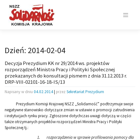
Skip
to
content
Dzień:
2014-02-04
Decyzja Prezydium KK nr 29/2014 ws. projektów
rozporządzeń Ministra Pracy i Polityki Społecznej
przekazanych do konsultacji pismem z dnia 31.12.2013 r.
DRP-VIII-02101-16-18-IS/13
Napisany w dniu
04.02.2014
|
przez
Sekretariat Prezydium
Prezydium Komisji Krajowej NSZZ „Solidarność” podtrzymuje swoje
negatywne stanowisko dotyczące zmian w ustawie o promocji zatrudnienia
i instytucjach rynku pracy. Zgłoszone dotychczas uwagi dotyczą w części
także otrzymanych projektów rozporządzeń Ministra Pracy i Polityki
Społecznej tj.:
1.
rozporządzenia w sprawie profilowania pomocy dla