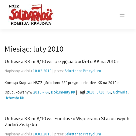
Skip
to
content
Miesiąc:
luty 2010
Uchwała KK nr 9/10 ws. przyjęcia budżetu KK na 2010 r.
Napisany w dniu
10.02.2010
|
przez
Sekretariat Prezydium
Komisja Krajowa NSZZ „Solidarność” przyjmuje budżet KK na 2010 r.
Opublikowany w
2010 - KK
,
Dokumenty KK
|
Tagi
2010
,
9/10
,
KK
,
Uchwała
,
Uchwała KK
Uchwała KK nr 8/10 ws. Funduszu Wspierania Statutowych
Zadań Związku
Napisany w dniu
10.02.2010
|
przez
Sekretariat Prezydium