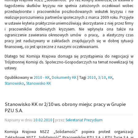
łagodzeniu skutków kryzysu nie spełnia założonych oczekiwań wobec
przedsiębiorstw i pracowników poszkodowanych wskutek kryzysu i nie
realizuje porozumienia partnerów społecznych z marca 2009 roku. Przyjęte
w ustawie kryteria praktycznie uniemożliwiają skorzystanie z niej przez firmy
i pracowników dotkniętych kryzysem. Nie wpłynęła ona także na
ograniczenie zawierania okresowych umów o pracę, a elastyczny czas
pracy jest nadużywany w zakładach znajdujących się w dobrej sytuacji
finansowej, co jest sprzeczne z naszymi oczekiwaniami.
Dlatego też Komisja Krajowa domaga się przystąpienia do negocjacji w
Trójstronnej Komisji ds. Społeczno-Gospodarczych na temat nowelizacji tej
ustawy.
Opublikowany w
2010 - KK
,
Dokumenty KK
|
Tagi
2010
,
3/10
,
KK
,
Stanowisko
,
Stanowisko KK
Stanowisko KK nr 2/10 ws. obrony miejsc pracy w Grupie
PZU S.A.
Napisany w dniu
10.02.2010
|
przez
Sekretariat Prezydium
Komisja Krajowa NSZZ „Solidarność” popiera protest organizacji
Zakładowej NSZZ „Solidarność” Pracowników PZU S.A. i PZU Życie S.A. w