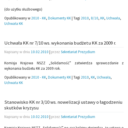
(do użytku służbowego)
Opublikowany w
2010 - KK
,
Dokumenty KK
|
Tagi
2010
,
8/10
,
KK
,
Uchwała
,
Uchwała KK
Uchwała KK nr 7/10 ws. wykonania budżetu KK za 2009 r.
Napisany w dniu
10.02.2010
|
przez
Sekretariat Prezydium
Komisja Krajowa NSZZ „Solidarność” zatwierdza sprawozdanie z
wykonania budżetu KK za 2009 rok.
Opublikowany w
2010 - KK
,
Dokumenty KK
|
Tagi
2010
,
KK
,
Uchwała
,
Uchwała KK
Stanowisko KK nr 3/10 ws. nowelizacji ustawy o łagodzeniu
skutków kryzysu
Napisany w dniu
10.02.2010
|
przez
Sekretariat Prezydium
Komisja Krajowa NSZZ „Solidarność” po raz kolejny stwierdza, że ustawa o