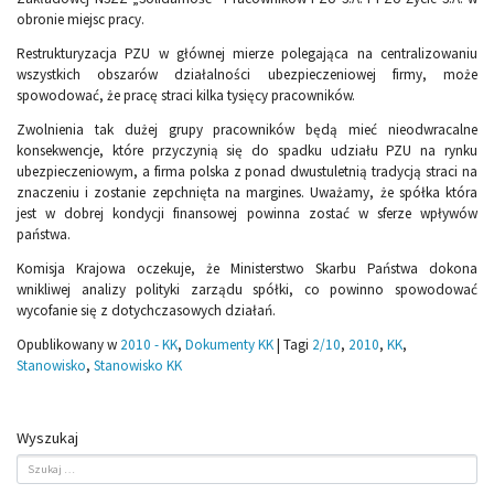
obronie miejsc pracy.
Restrukturyzacja PZU w głównej mierze polegająca na centralizowaniu
wszystkich obszarów działalności ubezpieczeniowej firmy, może
spowodować, że pracę straci kilka tysięcy pracowników.
Zwolnienia tak dużej grupy pracowników będą mieć nieodwracalne
konsekwencje, które przyczynią się do spadku udziału PZU na rynku
ubezpieczeniowym, a firma polska z ponad dwustuletnią tradycją straci na
znaczeniu i zostanie zepchnięta na margines. Uważamy, że spółka która
jest w dobrej kondycji finansowej powinna zostać w sferze wpływów
państwa.
Komisja Krajowa oczekuje, że Ministerstwo Skarbu Państwa dokona
wnikliwej analizy polityki zarządu spółki, co powinno spowodować
wycofanie się z dotychczasowych działań.
Opublikowany w
2010 - KK
,
Dokumenty KK
|
Tagi
2/10
,
2010
,
KK
,
Stanowisko
,
Stanowisko KK
Wyszukaj