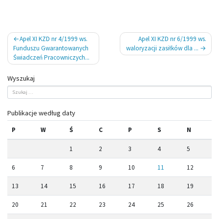
Nawigacja
Apel XI KZD nr 4/1999 ws.
Apel XI KZD nr 6/1999 ws.
wpisu
Funduszu Gwarantowanych
waloryzacji zasiłków dla ...
Świadczeń Pracowniczych...
Wyszukaj
Publikacje według daty
P
W
Ś
C
P
S
N
1
2
3
4
5
6
7
8
9
10
11
12
13
14
15
16
17
18
19
20
21
22
23
24
25
26