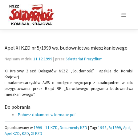
Skip
to
content
Apel XI KZD nr 5/1999 ws. budownictwa mieszkaniowego
Napisany w dniu
11.12.1999
|
przez
Sekretariat Prezydium
XI Krajowy Zjazd Delegatów NSZZ „Solidarność” apeluje do Komisji
Krajowej
i parlamentarzystów AWS o podjęcie negocjacji z koalicjantem w celu
przygotowania przez Rząd RP „Narodowego programu budownictwa
mieszkaniowego”.
Do pobrania
Pobierz dokument w formacie pdf
Opublikowany w
1999 - 11 KZD
,
Dokumenty KZD
|
Tagi
1999
,
5/1999
,
Apel
,
Apel KZD
,
KZD
,
XI KZD