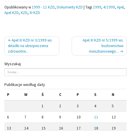
Opublikowany w
1999 - 11 KZD
,
Dokumenty KZD
|
Tagi
1999
,
4/1999
,
Apel
,
Apel KZD
,
KZD
,
XI KZD
Nawigacja
Apel XI KZD nr 3/1999 ws.
Apel XI KZD nr 5/1999 ws.
wpisu
składki na ubezpieczenia
budownictwa
zdrowotne...
mieszkaniowego...
Wyszukaj
Publikacje według daty
P
W
Ś
C
P
S
N
1
2
3
4
5
6
7
8
9
10
11
12
13
14
15
16
17
18
19