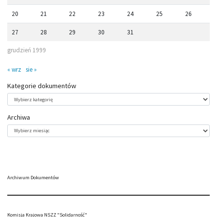
20
21
22
23
24
25
26
27
28
29
30
31
grudzień 1999
« wrz
sie »
Kategorie dokumentów
Kategorie
dokumentów
Archiwa
Archiwa
Archiwum Dokumentów
Komisja Krajowa NSZZ "Solidarność"