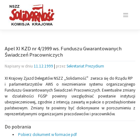
Skip
to
content
Apel XI KZD nr 4/1999 ws. Funduszu Gwarantowanych
Świadczeń Pracowniczych
Napisany w dniu
11.12.1999
|
przez
Sekretariat Prezydium
XI Krajowy Zjazd Delegatów NSZZ „Solidarność” zwraca się do Rządu RP
i parlamentarzystów AWS o niezmienianie systemu organizacyjnego
Funduszu Gwarantowanych Świadczeń Pracowniczych. Ewentualne zmiany
w działalności FGŚP powinny uwzględniać powstanie instytucji
ubezpieczeniowej, zgodnie z intencją zawartą w pakcie o przedsiębiorstwie
państwowym. Zmiany te powinny być dokonywane w porozumieniu z
reprezentatywnymi organizacjami pracodawców i pracowników.
Do pobrania
Pobierz dokument w formacie pdf