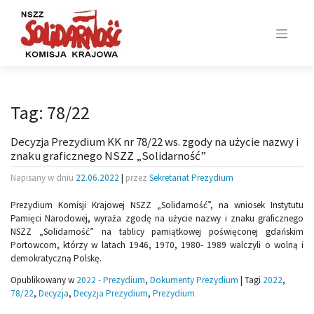
Skip
to
content
Tag:
78/22
Decyzja Prezydium KK nr 78/22 ws. zgody na użycie nazwy i
znaku graficznego NSZZ „Solidarność”
Napisany w dniu
22.06.2022
|
przez
Sekretariat Prezydium
Prezydium Komisji Krajowej NSZZ „Solidarność”, na wniosek Instytutu
Pamięci Narodowej, wyraża zgodę na użycie nazwy i znaku graficznego
NSZZ „Solidarność” na tablicy pamiątkowej poświęconej gdańskim
Portowcom, którzy w latach 1946, 1970, 1980- 1989 walczyli o wolną i
demokratyczną Polskę.
Opublikowany w
2022 - Prezydium
,
Dokumenty Prezydium
|
Tagi
2022
,
78/22
,
Decyzja
,
Decyzja Prezydium
,
Prezydium