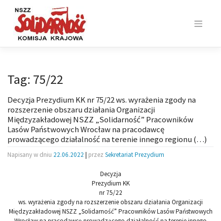
Skip
to
content
Tag:
75/22
Decyzja Prezydium KK nr 75/22 ws. wyrażenia zgody na
rozszerzenie obszaru działania Organizacji
Międzyzakładowej NSZZ „Solidarność” Pracowników
Lasów Państwowych Wrocław na pracodawcę
prowadzącego działalność na terenie innego regionu (…)
Napisany w dniu
22.06.2022
|
przez
Sekretariat Prezydium
Decyzja
Prezydium KK
nr 75/22
ws. wyrażenia zgody na rozszerzenie obszaru działania Organizacji
Międzyzakładowej NSZZ „Solidarność” Pracowników Lasów Państwowych
Wrocław na pracodawcę prowadzącego działalność na terenie innego