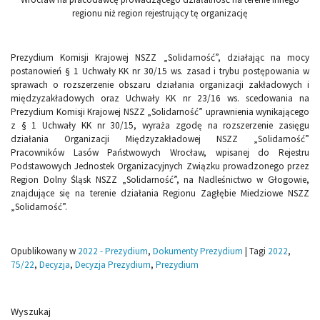
regionu niż region rejestrujący tę organizację
Prezydium Komisji Krajowej NSZZ „Solidarność”, działając na mocy
postanowień § 1 Uchwały KK nr 30/15 ws. zasad i trybu postępowania w
sprawach o rozszerzenie obszaru działania organizacji zakładowych i
międzyzakładowych oraz Uchwały KK nr 23/16 ws. scedowania na
Prezydium Komisji Krajowej NSZZ „Solidarność” uprawnienia wynikającego
z § 1 Uchwały KK nr 30/15, wyraża zgodę na rozszerzenie zasięgu
działania Organizacji Międzyzakładowej NSZZ „Solidarność”
Pracowników Lasów Państwowych Wrocław, wpisanej do Rejestru
Podstawowych Jednostek Organizacyjnych Związku prowadzonego przez
Region Dolny Śląsk NSZZ „Solidarność”, na Nadleśnictwo w Głogowie,
znajdujące się na terenie działania Regionu Zagłębie Miedziowe NSZZ
„Solidarność”.
Opublikowany w
2022 - Prezydium
,
Dokumenty Prezydium
|
Tagi
2022
,
75/22
,
Decyzja
,
Decyzja Prezydium
,
Prezydium
Wyszukaj