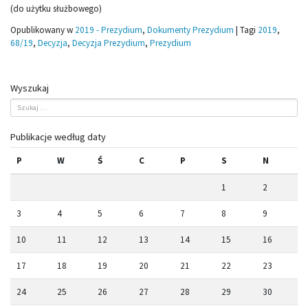
(do użytku służbowego)
Opublikowany w
2019 - Prezydium
,
Dokumenty Prezydium
|
Tagi
2019
,
68/19
,
Decyzja
,
Decyzja Prezydium
,
Prezydium
Wyszukaj
Publikacje według daty
P
W
Ś
C
P
S
N
1
2
3
4
5
6
7
8
9
10
11
12
13
14
15
16
17
18
19
20
21
22
23
24
25
26
27
28
29
30