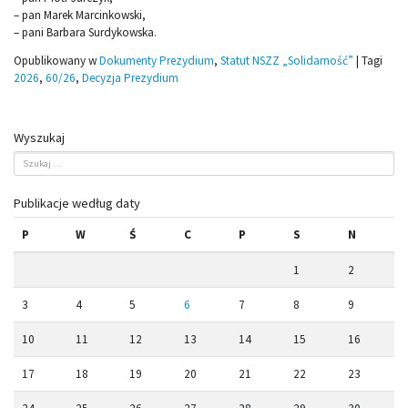
– pan Marek Marcinkowski,
– pani Barbara Surdykowska.
Opublikowany w
Dokumenty Prezydium
,
Statut NSZZ „Solidarność”
|
Tagi
2026
,
60/26
,
Decyzja Prezydium
Wyszukaj
Publikacje według daty
P
W
Ś
C
P
S
N
1
2
3
4
5
6
7
8
9
10
11
12
13
14
15
16
17
18
19
20
21
22
23