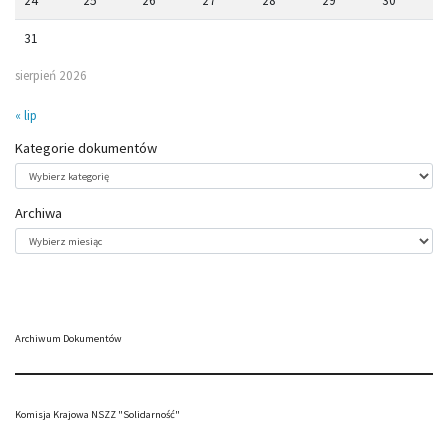
24
25
26
27
28
29
30
31
sierpień 2026
« lip
Kategorie dokumentów
Kategorie
dokumentów
Archiwa
Archiwa
Archiwum Dokumentów
Komisja Krajowa NSZZ "Solidarność"