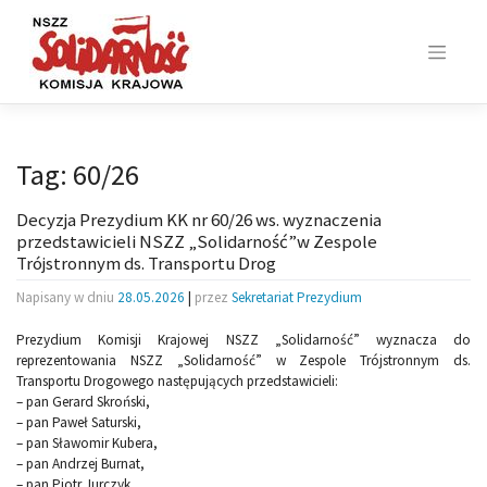
Skip
to
content
Tag:
60/26
Decyzja Prezydium KK nr 60/26 ws. wyznaczenia
przedstawicieli NSZZ „Solidarność”w Zespole
Trójstronnym ds. Transportu Drog
Napisany w dniu
28.05.2026
|
przez
Sekretariat Prezydium
Prezydium Komisji Krajowej NSZZ „Solidarność” wyznacza do
reprezentowania NSZZ „Solidarność” w Zespole Trójstronnym ds.
Transportu Drogowego następujących przedstawicieli:
– pan Gerard Skroński,
– pan Paweł Saturski,
– pan Sławomir Kubera,
– pan Andrzej Burnat,
– pan Piotr Jurczyk,