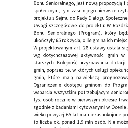
Bonu Senioralnego, jest nową propozycją 
społecznym, tymczasem jego pierwsze czyta
projektu z Sejmu do Rady Dialogu Społeczne
Uwagi szczegółowe do projektu: W Rozdzi
Bonu Senioralnego (Program), który będ
ukończyły 65 rok życia, o ile gmina ich miej
W projektowanym art. 28 ustawy ustala si
wg dotychczasowej aktywności gmin w o
starszych. Kolejność przyznawania dotacj
gmin, poprzez te, w których usługi opiekuńc
gmin, które mają największą prognozowa
Ograniczenie dostępu gminom do Program
wsparcia wszystkim potrzebującym senioro
tys. osób rocznie w pierwszym okresie trwa
zgodnie z badaniami cytowanymi w Ocenie 
wieku powyżej 65 lat ma niezaspokojone po
to liczba ok. ponad 1,9 mln osób. Nie moż