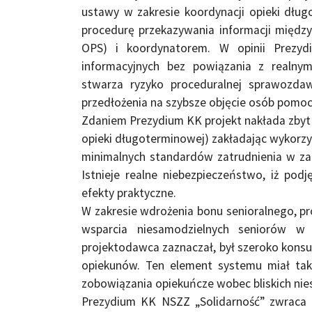
ustawy w zakresie koordynacji opieki dłu
procedurę przekazywania informacji międz
OPS) i koordynatorem. W opinii Prez
informacyjnych bez powiązania z realny
stwarza ryzyko proceduralnej sprawozdaw
przedłożenia na szybsze objęcie osób pomoc
Zdaniem Prezydium KK projekt nakłada zbyt
opieki długoterminowej) zakładając wykorzy
minimalnych standardów zatrudnienia w zal
Istnieje realne niebezpieczeństwo, iż pod
efekty praktyczne.
W zakresie wdrożenia bonu senioralnego, p
wsparcia niesamodzielnych seniorów w
projektodawca zaznaczał, był szeroko konsu
opiekunów. Ten element systemu miał ta
zobowiązania opiekuńcze wobec bliskich ni
Prezydium KK NSZZ „Solidarność” zwraca 