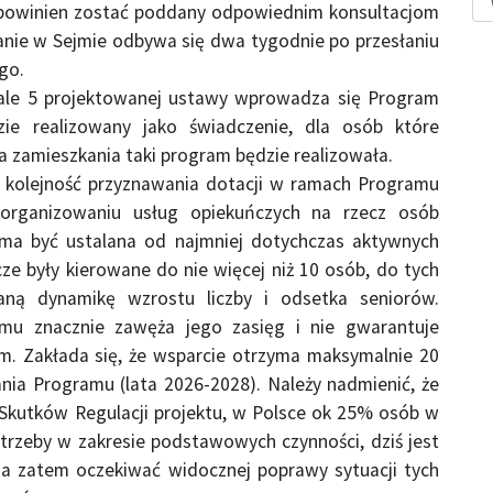
i powinien zostać poddany odpowiednim konsultacjom
nie w Sejmie odbywa się dwa tygodnie po przesłaniu
go.
ale 5 projektowanej ustawy wprowadza się Program
zie realizowany jako świadczenie, dla osób które
sca zamieszkania taki program będzie realizowała.
ę kolejność przyznawania dotacji w ramach Programu
rganizowaniu usług opiekuńczych na rzecz osób
i ma być ustalana od najmniej dotychczas aktywnych
ze były kierowane do nie więcej niż 10 osób, do tych
ną dynamikę wzrostu liczby i odsetka seniorów.
u znacznie zawęża jego zasięg i nie gwarantuje
m. Zakłada się, że wsparcie otrzyma maksymalnie 20
nia Programu (lata 2026-2028). Należy nadmienić, że
Skutków Regulacji projektu, w Polsce ok 25% osób w
trzeby w zakresie podstawowych czynności, dziś jest
na zatem oczekiwać widocznej poprawy sytuacji tych