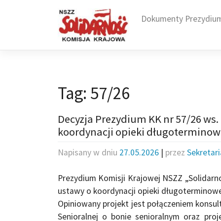
Skip
to
Dokumenty Prezydiu
content
Tag:
57/26
Decyzja Prezydium KK nr 57/26 ws.
koordynacji opieki długoterminowe
Napisany w dniu
27.05.2026
|
przez
Sekretar
Prezydium Komisji Krajowej NSZZ „Solidarn
ustawy o koordynacji opieki długoterminowe
Opiniowany projekt jest połączeniem konsult
Senioralnej o bonie senioralnym oraz pro