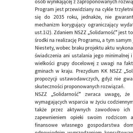
osób wynikającej z zaproponowanych rozwią
Program jest przewidziany na cykle trzyletni
się do 2035 roku, jednakże, nie gwarant
mechanizm korygujący ograniczający wydatk
ust.1i2). Zdaniem NSZZ „Solidarność” jest t
środki na realizację Programu, a tym samym j
Niestety, wobec braku projektu aktu wykon
świadczenia ani ustalania jego minimalnej 
wielkości grupy docelowej z uwagi na fak
gminach w kraju. Prezydium KK NSZZ „Sol
propozycji ustawodawczych, gdyż nie gwara
skuteczności proponowanych rozwiązań.
NSZZ „Solidarność” zwraca uwagę, że 
wymagających wsparcia w życiu codziennym 
także przez aktywnych zawodowo ich b
zapewnieniem opieki swoim rodzicom 
finansowe własnego gospodarstwa dom
odpowiednim wyprzedzeniem konsultowane