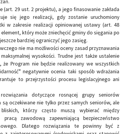
zań.
e (art. 29 ust. 2 projektu), a jego finasowanie zakłada
uje się jego realizacji, gdy zostanie uruchomiony
i w zakresie realizacji opiniowanej ustawy (art. 48
o element, który może zniechęcić gminy do sięgania po
eszcze bardziej ograniczyć jego zasięg.
awczego nie ma możliwości oceny zasad przyznawania
i maksymalnej wysokości. Trudne jest także ustalenie
t, że Program nie będzie realizowany we wszystkich
idarność” negatywnie ocenia taki sposób wdrażania
ntuje to przejrzystości procesu legislacyjnego ani
rozwiązania dotyczące rosnącej grupy seniorów
są oczekiwane nie tylko przez samych seniorów, ale
liskich, którzy często muszą wybierać między
a pracą zawodową zapewniającą bezpieczeństwo
owego. Dlatego rozwiązania te powinny być z
 z zainteresowanymi środowiskami oraz stanowić