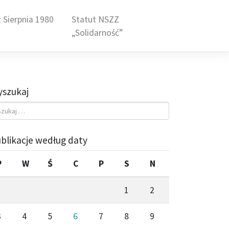
 Sierpnia 1980
Statut NSZZ
„Solidarność”
szukaj
blikacje według daty
P
W
Ś
C
P
S
N
1
2
3
4
5
6
7
8
9