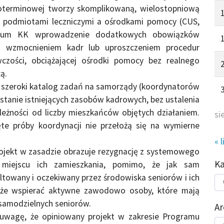
goterminowej tworzy skomplikowaną, wielostopniową
y podmiotami leczniczymi a ośrodkami pomocy (CUS,
ydium KK wprowadzenie dodatkowych obowiązków
m wzmocnieniem kadr lub uproszczeniem procedur
czości, obciążającej ośrodki pomocy bez realnego
ą.
 szeroki katalog zadań na samorządy (koordynatorów
stanie istniejących zasobów kadrowych, bez ustalenia
eżności od liczby mieszkańców objętych działaniem.
si
jęte próby koordynacji nie przełożą się na wymierne
« l
rojekt w zasadzie obrazuje rezygnację z systemowego
K
 miejscu ich zamieszkania, pomimo, że jak sam
ltowany i oczekiwany przez środowiska seniorów i ich
Kat
do
kże wspierać aktywne zawodowo osoby, które mają
esamodzielnych seniorów.
Ar
uwagę, że opiniowany projekt w zakresie Programu
Ar