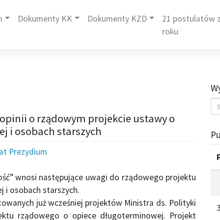
m
Dokumenty KK
Dokumenty KZD
21 postulatów z
roku
Wy
 opinii o rządowym projekcie ustawy o
j i osobach starszych
Pu
iat Prezydium
ość” wnosi następujące uwagi do rządowego projektu
j i osobach starszych.
owanych już wcześniej projektów Ministra ds. Polityki
jektu rządowego o opiece długoterminowej. Projekt