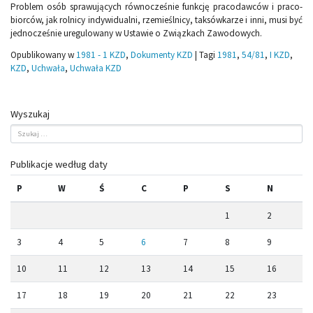
Problem osób sprawujących równocześnie funkcję pracodawców i praco­
biorców, jak rolnicy indywidualni, rzemieślnicy, taksówkarze i inni, musi być
jednocześnie uregulowany w Ustawie o Związkach Zawodowych.
Opublikowany w
1981 - 1 KZD
,
Dokumenty KZD
|
Tagi
1981
,
54/81
,
I KZD
,
KZD
,
Uchwała
,
Uchwała KZD
Wyszukaj
Publikacje według daty
P
W
Ś
C
P
S
N
1
2
3
4
5
6
7
8
9
10
11
12
13
14
15
16
17
18
19
20
21
22
23