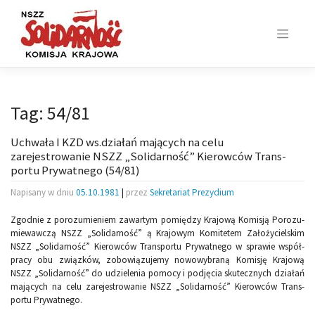
Skip
to
content
Tag:
54/81
Uchwała I KZD ws.działań mających na celu
zarejestrowanie NSZZ „Solidarność” Kierowców Trans­
portu Prywatnego (54/81)
Napisany w dniu
05.10.1981
|
przez
Sekretariat Prezydium
Zgodnie z porozumieniem zawartym pomiędzy Krajową Komisją Porozu­
miewawczą NSZZ „Solidarność” ą Krajowym Komitetem Założycielskim
NSZZ „Solidarność” Kierowców Transportu Prywatnego w sprawie współ­
pracy obu związków, zobowiązujemy nowowybraną Komisję Krajową
NSZZ „Solidarność” do udzielenia pomocy i podjęcia skutecznych działań
mających na celu zarejestrowanie NSZZ „Solidarność” Kierowców Trans­
portu Prywatnego.