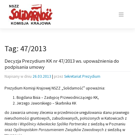
Skip
to
content
Tag:
47/2013
Decyzja Prezydium KK nr 47/2013 ws. upoważnienia do
podpisania umowy
Napisany w dniu
26.03.2013
|
przez
Sekretariat Prezydium
Prezydium Komisji Krajowej NSZZ „Solidarność” upoważnia:
Bogdana Bisia – Zastępcę Przewodniczącego KK,
Jerzego Jaworskiego – Skarbnika KK
do zawarcia umowy zlecenia w przedmiocie uregulowania stanu prawnego
nieruchomości gruntowych, zabudowanych, położonych w Katowicach z
Masiota i Wspólnicy Adwokacka Spółka Partnerska
z siedzibą w Poznaniu
oraz
Ogólnopolskim Porozumieniem Związków Zawodowych
z siedzibą w