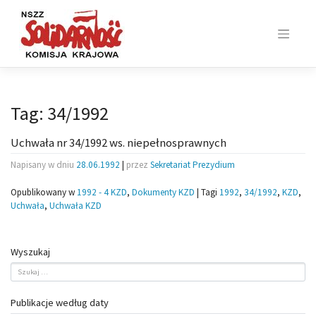
Skip
to
content
Tag:
34/1992
Uchwała nr 34/1992 ws. niepełnosprawnych
Napisany w dniu
28.06.1992
|
przez
Sekretariat Prezydium
Opublikowany w
1992 - 4 KZD
,
Dokumenty KZD
|
Tagi
1992
,
34/1992
,
KZD
,
Uchwała
,
Uchwała KZD
Wyszukaj
Publikacje według daty