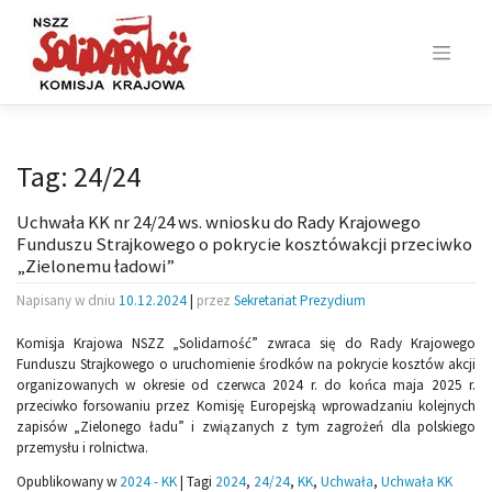
Skip
to
content
Tag:
24/24
Uchwała KK nr 24/24 ws. wniosku do Rady Krajowego
Funduszu Strajkowego o pokrycie kosztówakcji przeciwko
„Zielonemu ładowi”
Napisany w dniu
10.12.2024
|
przez
Sekretariat Prezydium
Komisja Krajowa NSZZ „Solidarność” zwraca się do Rady Krajowego
Funduszu Strajkowego o uruchomienie środków na pokrycie kosztów akcji
organizowanych w okresie od czerwca 2024 r. do końca maja 2025 r.
przeciwko forsowaniu przez Komisję Europejską wprowadzaniu kolejnych
zapisów „Zielonego ładu” i związanych z tym zagrożeń dla polskiego
przemysłu i rolnictwa.
Opublikowany w
2024 - KK
|
Tagi
2024
,
24/24
,
KK
,
Uchwała
,
Uchwała KK