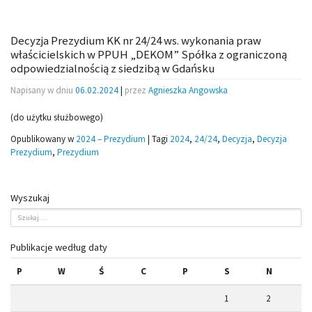
Decyzja Prezydium KK nr 24/24 ws. wykonania praw
właścicielskich w PPUH „DEKOM” Spółka z ograniczoną
odpowiedzialnością z siedzibą w Gdańsku
Napisany w dniu
06.02.2024
|
przez
Agnieszka Angowska
(do użytku służbowego)
Opublikowany w
2024 – Prezydium
|
Tagi
2024
,
24/24
,
Decyzja
,
Decyzja
Prezydium
,
Prezydium
Wyszukaj
Publikacje według daty
P
W
Ś
C
P
S
N
1
2