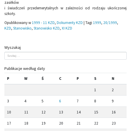
zasiłków
i świadczeń przedemerytalnych w zależności od rodzaju ukończonej
szkoły.
Opublikowany w
1999 - 11 KZD
,
Dokumenty KZD
|
Tagi
1999
,
20/1999
,
KZD
,
Stanowisko
,
Stanowisko KZD
,
XI KZD
Wyszukaj
Publikacje według daty
P
W
Ś
C
P
S
N
1
2
3
4
5
6
7
8
9
10
11
12
13
14
15
16
17
18
19
20
21
22
23